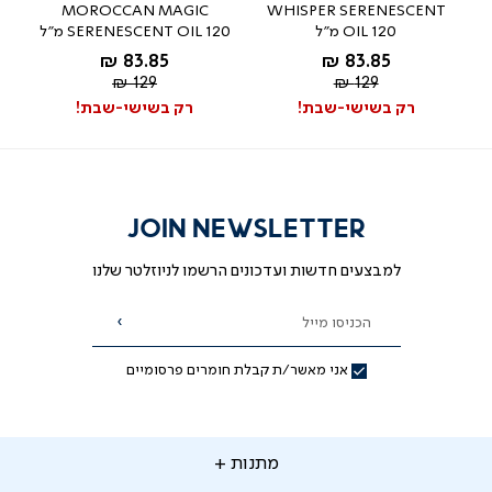
MOROCCAN MAGIC
WHISPER SERENESCENT
OIL 120 מ"ל
SERENESCENT OIL 120 מ"ל
לפרטים נוספים נשמח לעזור בטל'- 03-
החל מ-
החל מ-
83.85 ₪
83.85 ₪
9533119
מחיר
מחיר
129 ₪
129 ₪
מאת ד"ר גב
רגיל
רגיל
רק בשישי-שבת!
רק בשישי-שבת!
JOIN NEWSLETTER
למבצעים חדשות ועדכונים הרשמו לניוזלטר שלנו
הכניסו מייל
הרשמה
אני מאשר/ת קבלת חומרים פרסומיים
תנות
מתנות