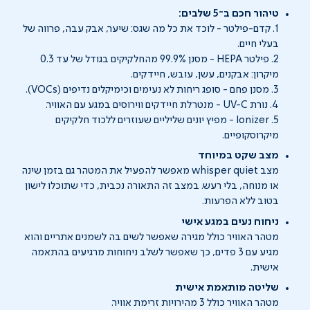
טיהור חכם ב־5 שלבים:
1. קדם-פילטר - לוכד את כל מה שגס: שיער, אבק עבה, פרווה של
בעלי חיים.
2. פילטר HEPA - מסנן 99.9% מהחלקיקים בגודל של עד 0.3
מיקרון: אבקנים, עשן, עובש, חיידקים.
3. מסנן פחם - סופג ריחות לא נעימים וכימיקלים נדיפים (VOCs).
4. נורת UV-C - מנטרלת חיידקים ווירוסים במגע עם האוויר.
5. Ionizer - מפיץ יונים שליליים שעוזרים ללכוד חלקיקים
מיקרוסקופיים.
מצב שקט במיוחד
מצב whisper quiet מאפשר להפעיל את המטהר גם בזמן שינה
או מנוחה, בלי רעש. במצב זה התאורה נכבית, כדי שתוכלו לישון
בטוב ללא הפרעות.
ניחוח נעים במגע אישי
מטהר האוויר כולל מגירה שאפשר לשים בה לשמנים אתריים והוא
מגיע עם 3 פדים, כך שאפשר לשלב ניחוחות מרגיעים בהתאמה
אישית.
שליטה מותאמת אישית
מטהר האוויר כולל 3 מהירויות זרימת אוויר.