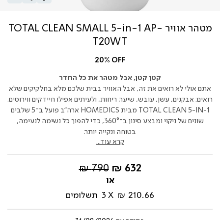
מטהר אוויר TOTAL CLEAN SMALL 5-in-1 AP-
T20WT
20% OFF
קטן קטן, אבל מטהר את כל החדר
אתם אולי לא רואים את זה, אבל האוויר בבית שלכם מלא בחלקיקים שלא
רואים: אבקנים, עשן, עובש, שיער, ריחות, ולעיתים אפילו חיידקים ווירוסים.
TOTAL CLEAN 5-IN-1 מבית HOMEDICS ארה"ב פועל ב־5 שלבים
שונים של ניקוי ומבצע סינון ב־360°, כדי להפוך כל נשימה לנעימה,
בטוחה ונקייה יותר.
קרא עוד...
החל
מחיר
790 ₪
632 ₪
מ-
רגיל
210.66 ₪
3
תשלומים