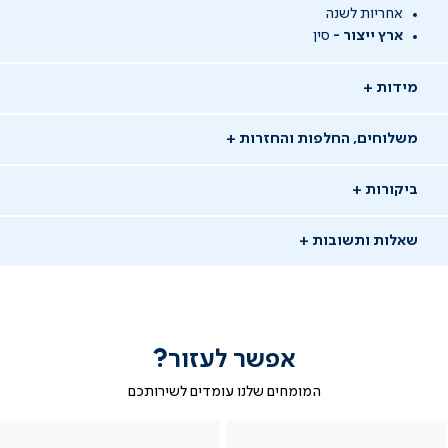
אחריות לשנה
ארץ ייצור -
סין
מידות
משלוחים, החלפות והחזרות
ביקורות
שאלות ותשובות
אפשר לעזור?
שאלו שאלה
המומחים שלנו עומדים לשירותכם
-
|
|
בטופס
|
-
WhatsAp
ב-
פניה
בטופס
בטופס