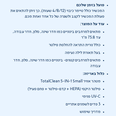
פועל בזמן שלכם
המכשיר כולל טיימר כיבוי (4/8/12 שעות), כך ניתן להתאים את
פעולת המכשיר לקצב ולשגרה של כל אחד ואחת מכם.
עוד על המוצר:
מתאים למרחבים בינוניים כמו חדר שינה, סלון, חדר עבודה,
עד 75.8 מ"ר
כולל נורית התראה להחלפת פילטר
בעל תאורת לילה נעימה
מתאים למרחבים קטנים- בינוניים כמו חדר שינה, סלון, חדר
עבודה
כלול באריזה:
מטהר אוויר TotalClean 5-IN-1 Small
פילטר היקפי (HEPA + קדם-פילטר + פחם פעיל)
UV-C פנימי
3 פדים לשמנים אתריים
מדריך שימוש