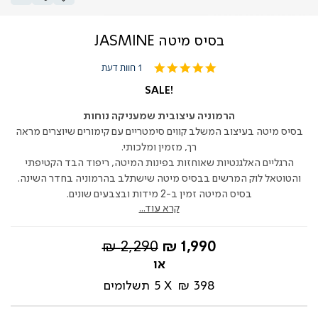
בסיס מיטה JASMINE
5.0
1 חוות דעת
star
rating
SALE!
הרמוניה עיצובית שמעניקה נוחות
בסיס מיטה בעיצוב המשלב קווים סימטריים עם קימורים שיוצרים מראה
רך, מזמין ומלכותי.
הרגליים האלגנטיות שאוחזות בפינות המיטה, ריפוד הבד הקטיפתי
והטוטאל לוק המרשים בבסיס מיטה שישתלב בהרמוניה בחדר השינה.
בסיס המיטה זמין ב-2 מידות ובצבעים שונים.
קרא עוד...
החל
מחיר
2,290 ₪
1,990 ₪
מ-
רגיל
398 ₪
5
תשלומים