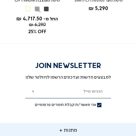
 ובסיס
מיטת נוער נפתחת SWITCH
מיטה מעוצבת OPTIMUM
הבסיס מתאים למזרנים במידה 140/190 
החל מ-
5,290 ₪
אפור
אפור
בז'
ו-160/200
כהה
בהיר
מאת ד"ר גב
4,717.50 ₪
החל מ-
מחיר
6,290 ₪
רגיל
25% OFF
JOIN NEWSLETTER
למבצעים חדשות ועדכונים הרשמו לניוזלטר שלנו
הכניסו מייל
הרשמה
אני מאשר/ת קבלת חומרים פרסומיים
תנות
מתנות