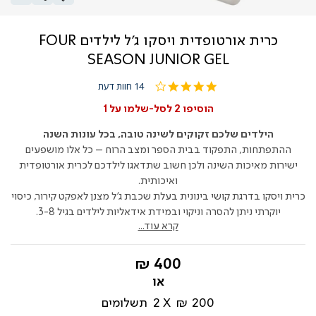
כרית אורטופדית ויסקו ג'ל לילדים FOUR
SEASON JUNIOR GEL
3.9
14 חוות דעת
star
rating
הוסיפו 2 לסל-שלמו על 1
הילדים שלכם זקוקים לשינה טובה, בכל עונות השנה
ההתפתחות, התפקוד בבית הספר ומצב הרוח – כל אלו מושפעים
ישירות מאיכות השינה ולכן חשוב שתדאגו לילדכם לכרית אורטופדית
ואיכותית.
כרית ויסקו בדרגת קושי בינונית בעלת שכבת ג'ל מצנן לאפקט קירור, כיסוי
יוקרתי ניתן להסרה וניקוי ובמידת אידאליות לילדים בגיל 3-8.
קרא עוד...
החל
400 ₪
מ-
200 ₪
2
תשלומים