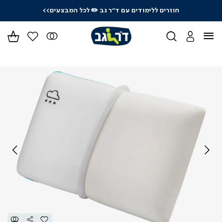
חוזרים ללימודים עם ד"ר גב
✏️ לכל המבצעים>>
ידר
גים
ר