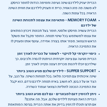
הכרית יעניק לילדכם שינה נעימה וחמימה הודות לחומר הויסקו.
לא משנה מה מזג האוויר, כרית זו תעניק לילדכם את חווית השינה
הראויה בכל עונות השנה.
MEMORY FOAM - מתאימה את עצמה לתנוחת השינה
של ילדכם
הכרית עשויה מויסקו אלסטי, חומר בעל תכונות זיכרון המתאים
את עצמו למשתמש בכל שינוי תנוחה. החומר מקבל את משקל
הראש והצוואר, מפזר אותו בצורה אחידה, עוטף אותו ומעניק לו
את התמיכה הראויה.
כיסוי יוקרתי קל לניקוי - לשמור על הכרית לאורך זמן
הכרית מגיעה עם ציפה יוקרתית הניתנת להסרה ולכיבוס, כך
שילדכם יוכלו ליהנות מכרית רעננה ונקייה לאורך זמן.
SUPPER SUPPORT - לילדים שלכם מגיע הטוב ביותר
שינה איכותית עם תמיכה מלאה בכל תנוחות השינה. על הגב, על
הצד או על הבטן, לא חשוב באיזו תנוחה ילדכם נרדם, הוא יקבל
את התמיכה הנכונה לחוליות הצוואר ועמוד השדרה.
ניתן להזמין דגם למבוגרים - גם לכם מגיע הטוב ביותר
הכרית הזאת מצוינת לילדים שלכם, אבל, מה אתכם?
אם תרצו תוכלו להזמין בדיוק את אותה הכרית בגרסה המותאמת