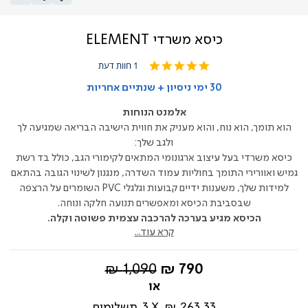
כיסא משרדי ELEMENT
5.0
1 חוות דעת
star
rating
30 ימי ניסיון + שנתיים אחריות
אלמנט הנוחות
הוא תומך, הוא נוח, והוא מעניק את חווית הישיבה הבריאה שמגיעה לך
ולגב שלך:
כיסא משרדי בעל עיצוב ארגונומי המתאים לקימורי הגב, כולל בד רשת
גמיש ואוורירי התומך בחוליות עמוד השדרה, מנגנון לשינוי הגובה בהתאם
למידות שלך, משענות ידיים קבועות וגלגלי PVC השומרים על הרצפה
שבסביבת הכיסא ומאפשרים תנועה חלקה ונוחה.
הכיסא מגיע בערכה להרכבה עצמית פשוטה וקלה.
קרא עוד...
החל
מחיר
1,090 ₪
790 ₪
מ-
רגיל
263.33 ₪
3
תשלומים