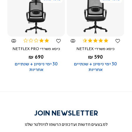
צפייה
צפייה
מהירה
מהירה
2.0
4.5
star
star
כיסא משרדי NETFLEX
כיסא משרדי NETFLEX PRO
rating
rating
החל מ-
החל מ-
690 ₪
590 ₪
שחור
שחור
30 ימי ניסיון + שנתיים
30 ימי ניסיון + שנתיים
אחריות
אחריות
JOIN NEWSLETTER
למבצעים חדשות ועדכונים הרשמו לניוזלטר שלנו