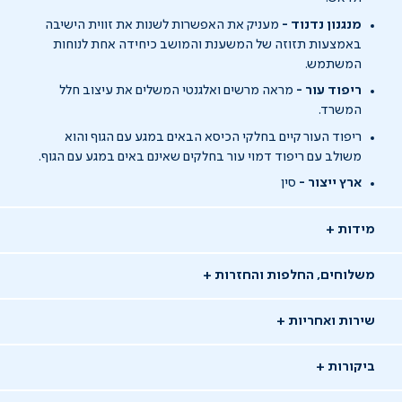
מנגנון נדנוד -
מעניק את האפשרות לשנות את זווית הישיבה
באמצעות תזוזה של המשענת והמושב כיחידה אחת לנוחות
המשתמש.
ריפוד עור -
מראה מרשים ואלגנטי המשלים את עיצוב חלל
המשרד.
ריפוד
העור
קיים
בחלקי הכיסא
הבאים
במגע
עם
הגוף והוא
משולב עם ריפוד
דמוי
עור
בחלקים
שאינם
באים
במגע
עם
הגוף
.
ארץ ייצור -
סין
מידות
משלוחים, החלפות והחזרות
שירות ואחריות
ביקורות