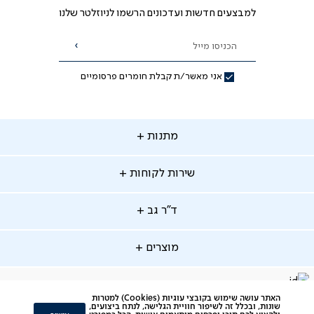
למבצעים חדשות ועדכונים הרשמו לניוזלטר שלנו
הכניסו מייל
הרשמה
אני מאשר/ת קבלת חומרים פרסומיים
תנות
מתנות
ירות
שירות לקוחות
קוחות
מתנות לאמא
מתנות לאבא
"ר
ד"ר גב
ב
החלפות והחזרות
מתנות מקוריות
תשלומים
וצרים
מוצרים
סניפים
משלוחים
אודות
סרטוני הרכבה
מזרנים
דרושים
ביטול עיסקה
facebook
דברו
Instagram
האתר עושה שימוש בקובצי עוגיות (Cookies) למטרות
מיטות
תקנון
תקנון מועדון לקוחות
שונות, ובכלל זה לשיפור חוויית הגלישה, לנתח ביצועים,
איתנו