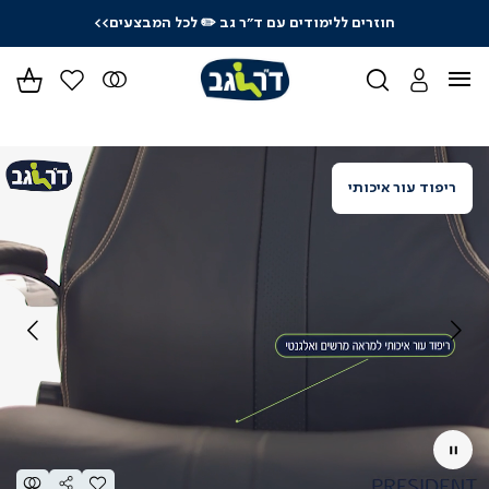
חוזרים ללימודים עם ד"ר גב
✏️ לכל המבצעים>>
ידר
גים
ר
ריפוד עור איכותי
Pause