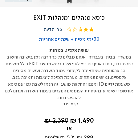
כיסא מנהלים ומנהלות EXIT
2.4
5 חוות דעת
star
rating
30 ימי ניסיון + שנתיים אחריות
עושה אקזיט בנוחות
במשרד, בבית, בעבודה...אנחנו מבלים כל כך הרבה זמן בישיבה וחשוב
שנשב נכון, נוח ובאופן שבריא לגוף שלנו. כיסא מחשב EXIT כולל משענת
גב ארגונומית שמתאימה לקימורי עמוד השדרה ועשויה מסיבים
אלסטיים, גמישים ונמתחים, מערכת תמיכה ליציבות ותמיכה בגב,
משענות ידיים 1D ומנגנון החלקת מושב. זה הזמן לשבת נכון עם כיסא
אורטופדי שיסייע בהפחתת העומסים הנוצרים בעמוד השדרה ויגרום לכם
להרגיש בנוח.
קרא עוד...
החל
מחיר
2,390 ₪
1,490 ₪
מ-
רגיל
298 ₪
5
תשלומים