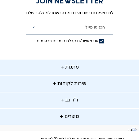
JOIN NEWSLETTER
למבצעים חדשות ועדכונים הרשמו לניוזלטר שלנו
הכניסו מייל
הרשמה
אני מאשר/ת קבלת חומרים פרסומיים
תנות
מתנות
ירות
שירות לקוחות
קוחות
מתנות לאמא
מתנות לאבא
"ר
ד"ר גב
ב
החלפות והחזרות
מתנות מקוריות
תשלומים
וצרים
מוצרים
סניפים
משלוחים
אודות
סרטוני הרכבה
מזרנים
דרושים
ביטול עיסקה
facebook
דברו
Instagram