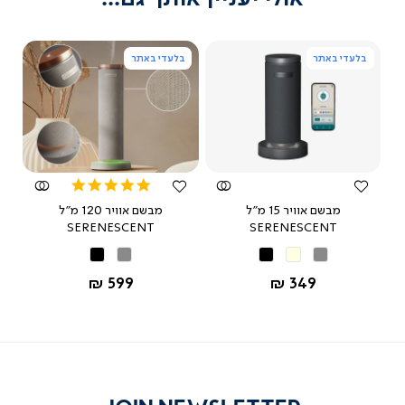
בלעדי באתר
בלעדי באתר
צפייה
צפייה
מהירה
מהירה
5.0
star
BU
מבשם אוויר 15 מ"ל
מבשם אוויר 120 מ"ל
rating
SERENESCENT
SERENESCENT
אפור
בז'
שחור
אפור
שחור
החל מ-
החל מ-
599 ₪
349 ₪