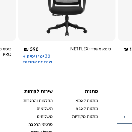
צפייה
מהירה
4.5
star
rating
שחור
מ-
החל מ-
1
כיסא משרדי NETFLEX
590 ₪
PRO
30 ימי ניסיון +
שנתיים אחריות
מתנות
שירות
מתנות
שירות לקוחות
לקוחות
מתנות לאמא
החלפות והחזרות
מתנות לאבא
תשלומים
מתנות מקוריות
משלוחים
הרשמה
סרטוני הרכבה