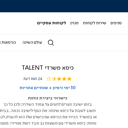
|
|
|
|
|
ידר
סליידר
סליידר
סליידר
סליידר
סליידר
גים
מותגים
מותגים
מותגים
מותגים
מותגים
-
-
-
-
-
סניפים
שירות לקוחות
מגזין
לקוחות עסקיים
הדר
הדר
הדר
הדר
הדר
(164)
(164)
(164)
(164)
(164)
עולם השינה
כורסאות ו
כיסא משרדי TALENT
3.6
24 חוות דעת
star
rating
30 ימי ניסיון + שנתיים אחריות
כישרוני ביצירת נוחות
בזמן ישיבה נוצרים לחצים על עמוד השדרה ולכן כל כך
חשוב לשבת על כיסא שינחה את הגוף לישיבה נכונה, בבית
או במשרד. הכירו את הכיסא שהכישרון שלו הוא להעניק לכם
נוחות: כיסא משרדי עם משענת גב מבד רשת אוורירי, מנגנון