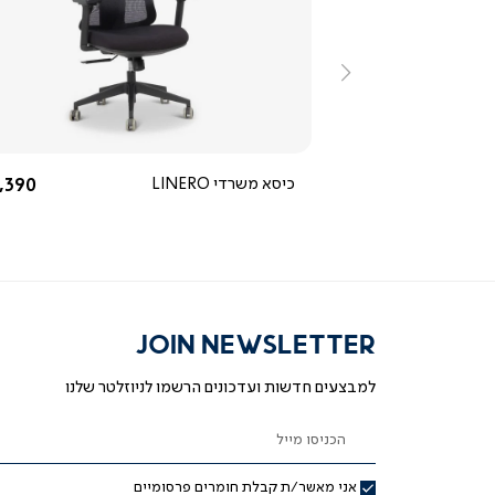
ייה
צפייה
ירה
מהירה
ימינה
ור
שחור
החל מ-
החל 
1,590 ₪
כיסא משרדי LINERO
,390 ₪
30 ימי ניסיון +
שנתיים אחריות
JOIN NEWSLETTER
למבצעים חדשות ועדכונים הרשמו לניוזלטר שלנו
הכניסו מייל
אני מאשר/ת קבלת חומרים פרסומיים