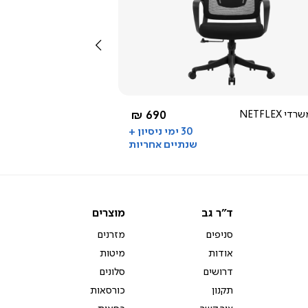
צפייה
מהירה
שמאלה
2.0
star
rating
שחור
החל מ-
כיסא משרדי NETFLEX
690 ₪
30 ימי ניסיון +
שנתיים אחריות
ד"ר
מוצרים
ד"ר גב
מוצרים
גב
סניפים
מזרנים
אודות
מיטות
דרושים
סלונים
תקנון
כורסאות