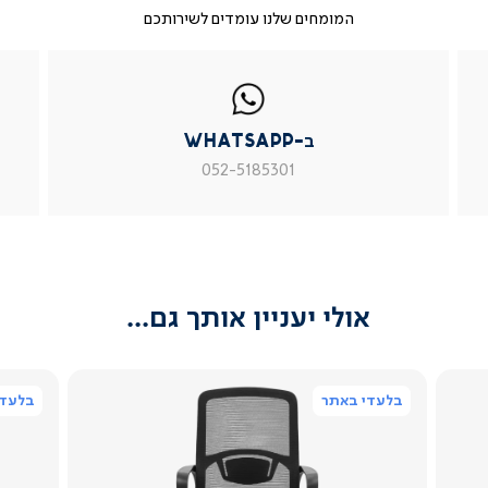
המומחים שלנו עומדים לשירותכם
|
ב-
|
|
בטופס
ב-
WhatsApp
ב-
פניה
בטופס
whatsapp
whatsapp
פניה
|
|
|
ב-WhatsApp
עמוד
עמוד
עמוד
מוצר
מוצר
מוצר
052-5185301
צור
צור
צור
קשר
קשר
קשר
(54)
(54)
(54)
אולי יעניין אותך גם...
בלעדי באתר
בלעדי