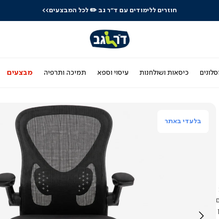
חוזרים ללימודים עם ד"ר גב
✏️ לכל המבצעים>>
סלונים
כיסאות ושולחנות
עיסוי וספא
תמיכה ותרפיה
מבצעים
בלעדי באתר