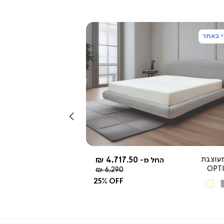
 באתר
צפייה
מהירה
שמאלה
עוצבת
4,717.50 ₪
החל מ-
OPT
מחיר
6,290 ₪
רגיל
25% OFF
ור
בז'
יר