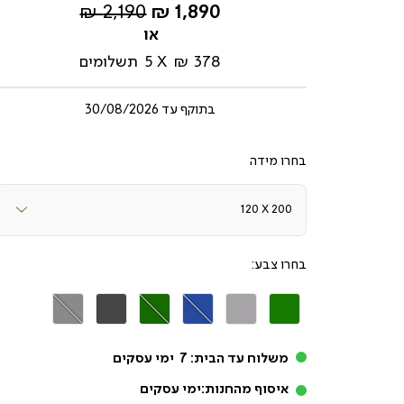
החל
מחיר
2,190 ₪
1,890 ₪
מ-
רגיל
378 ₪
5
תשלומים
בתוקף עד
30/08/2026
מידה
צבע
ירוק
אפור
כחול
ירוק
אפור
אפור
בקבוק
בהיר
כהה
משלוח עד הבית:
7
ימי עסקים
איסוף מהחנות:
ימי עסקים