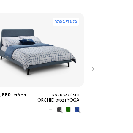
בלעדי באתר
ייה
צפייה
ירה
מהירה
ימינה
3,592.50 ₪
חבילת שינה מזרן
,880 ₪
החל מ-
החל מ-
YOGA ובסיס ORCHID
מחיר
4,790 ₪
רגיל
25% OFF
כחול
ירוק
אפור
More
כהה
Colors