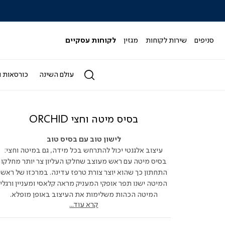
|
|
|
|
|
ידר
סליידר
סליידר
סליידר
סליידר
סליידר
גים
מותגים
מותגים
מותגים
מותגים
מותגים
-
-
-
-
-
סניפים
שירות לקוחות
מגזין
לקוחות עסקיים
הדר
הדר
הדר
הדר
הדר
(164)
(164)
(164)
(164)
(164)
עולם השינה
כורסאות ו
בסיס מיטה וחצי ORCHID
לישון טוב עם בסיס טוב
עיצוב אלגנטי יכול להתרחש בכל מידה, גם במיטה וחצי:
בסיס מיטה עם ראש מעוצב שחלקו העליון צר יותר מחלקו
התחתון כך שהוא יוצר צורת טרפז עדינה. במרכזו של ראש
המיטה ישנו תפר אופקי המעניק מראה קלאסי ומעניין ורגלי
המיטה הכהות משלימות את העיצוב באופן מופלא.
קרא עוד...