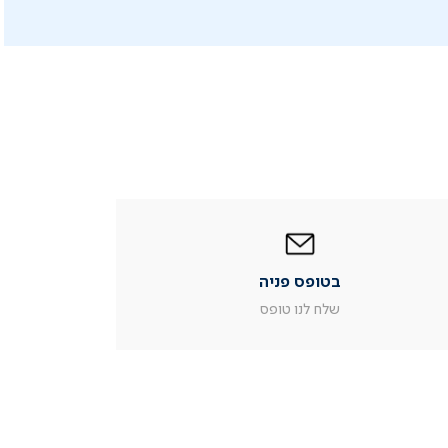
|
בטופס
פניה
|
בטופס פניה
עמוד
מוצר
שלח לנו טופס
צור
קשר
(54)