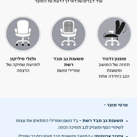
עוד דברים שכדאי לך לדעת על המוצר
מנגנון נדנוד
משענת גב מבד
גלגלי סיליקון
תזוזה של המושב
רשת
למניעת שחיקה של
ומשענת
אוורירי ונושם
הרצפה
הגב כיחידה אחת
פרטי מוצר
משענת גב מבד רשת -
בד נושם ואוורירי המתאים את עצמו
לשינויי הגוף ומעניק לגב תמיכה נכונה.
עיצוב ארגונומי -
המושב ומשענת הגב מעוצבים כך שיוכלו