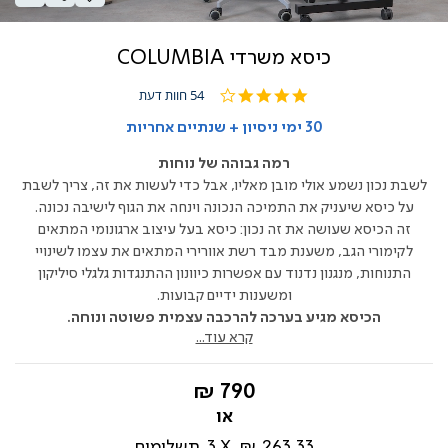
כיסא משרדי COLUMBIA
4.1
54 חוות דעת
star
rating
30 ימי ניסיון + שנתיים אחריות
רמה גבוהה של נוחות
לשבת נכון נשמע אולי מובן מאליו, אבל כדי לעשות את זה, צריך לשבת
על כיסא שיעניק את התמיכה הנכונה וינחה את הגוף לישיבה נכונה.
זה הכיסא שעושה את זה נכון: כיסא בעל עיצוב ארגונומי המתאים
לקימורי הגב, משענת מבד רשת אוורירי המתאים את עצמו לשינויי
התנוחות, מנגנון נדנוד עם אפשרות כיוונון ההתנגדות גלגלי סיליקון
ומשענות ידיים קבועות.
הכיסא מגיע בערכה להרכבה עצמית פשוטה ונוחה.
קרא עוד...
החל
790 ₪
מ-
263.33 ₪
3
תשלומים