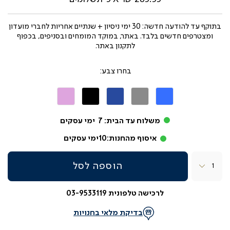
בתוקף עד
להודעה חדשה: 30 ימי ניסיון + שנתיים אחריות לחברי מועדון
ומצטרפים חדשים בלבד. באתר, במוקד המומחים ובסניפים, בכפוף
לתקנון באתר.
צבע
כחול
אפור
כחול
שחור
ורוד
בהיר
משלוח עד הבית:
7
ימי עסקים
איסוף מהחנות:
10
ימי עסקים
כמות
הוספה לסל
לרכישה טלפונית 03-9533119
בדיקת מלאי בחנויות