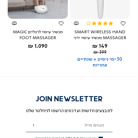
משתמש מאומת
צפייה
צפייה
מהירה
מהירה
ש: זה המוצר המקורי של היטצ'י? זה שמככב בPorn
Hub?
4.1
star
P אקדח
SMART WIRELESS HAND
מכשיר עיסוי לרגליים MAGIC
rating
ת: היי שי, המוצר בעל מאפיינים דומים
MASSAGER מכשיר עיסוי ידני
FOOT MASSAGER
מאת ד"ר גב
החל מ-
החל מ-
1,090 ₪
149 ₪
מחיר
399 ₪
רגיל
30 ימי ניסיון + שנתיים
אחריות
JOIN NEWSLETTER
למבצעים חדשות ועדכונים הרשמו לניוזלטר שלנו
הכניסו מייל
הרשמה