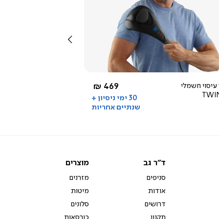
צפייה
מהירה
שמאלה
3.0
star
rating
החל מ-
עיסוי חשמלי
469 ₪
TWI
30 ימי ניסיון +
שנתיים אחריות
ד"ר
מוצרים
ד"ר גב
מוצרים
גב
סניפים
מזרנים
אודות
מיטות
דרושים
סלונים
תקנון
כורסאות