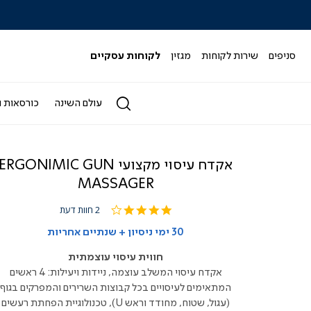
|
|
|
|
|
ידר
סליידר
סליידר
סליידר
סליידר
סליידר
גים
מותגים
מותגים
מותגים
מותגים
מותגים
-
-
-
-
-
סניפים
שירות לקוחות
מגזין
לקוחות עסקיים
הדר
הדר
הדר
הדר
הדר
(164)
(164)
(164)
(164)
(164)
עולם השינה
כורסאות ו
אקדח עיסוי מקצועי ERGONIMIC GUN
MASSAGER
4.0
2 חוות דעת
star
rating
30 ימי ניסיון + שנתיים אחריות
חווית עיסוי עוצמתית
אקדח עיסוי המשלב עוצמה, ניידות ויעילות: 4 ראשים
המתאימים לעיסויים בכל קבוצות השרירים והמפרקים בגוף
(עגול, שטוח, מחודד וראש U), טכנולוגיית הפחתת רעשים