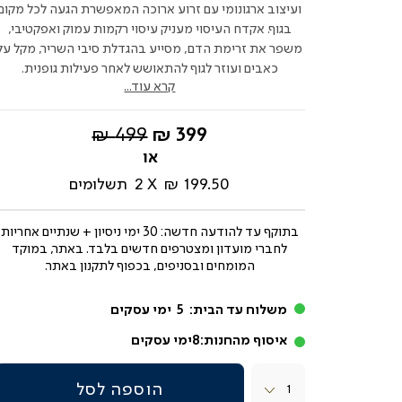
ועיצוב ארגונומי עם זרוע ארוכה המאפשרת הגעה לכל מקום
בגוף. אקדח העיסוי מעניק עיסוי רקמות עמוק ואפקטיבי,
משפר את זרימת הדם, מסייע בהגדלת סיבי השריר, מקל על
כאבים ועוזר לגוף להתאושש לאחר פעילות גופנית.
קרא עוד...
החל
מחיר
499 ₪
399 ₪
מ-
רגיל
199.50 ₪
2
תשלומים
בתוקף עד
להודעה חדשה: 30 ימי ניסיון + שנתיים אחריות
לחברי מועדון ומצטרפים חדשים בלבד. באתר, במוקד
המומחים ובסניפים, בכפוף לתקנון באתר.
משלוח עד הבית:
5
ימי עסקים
איסוף מהחנות:
8
ימי עסקים
כמות
הוספה לסל