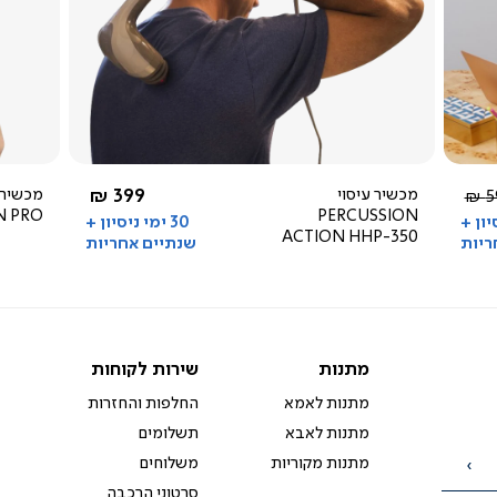
צפייה
מהירה
3.7
star
rating
החל מ-
מכשיר עיסוי
399 ₪
מכשיר 
יר
59
N PRO
PERCUSSION
ל
סיון +
30 ימי ניסיון +
ACTION HHP-350
ריות
שנתיים אחריות
מתנות
שירות
מתנות
שירות לקוחות
לקוחות
מתנות לאמא
החלפות והחזרות
מתנות לאבא
תשלומים
מתנות מקוריות
משלוחים
הרשמה
סרטוני הרכבה