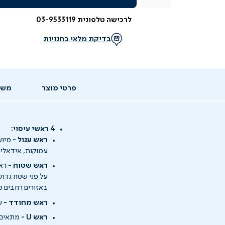
לרכישה טלפונית 03-9533119
בדיקת מלאי בחנויות
פרטי מוצר
משל
4 ראשי עיסוי:
ראש עגול -
מיוע
עמוקות, אידאלי 
ראש שטוח -
ראש
על פני שטח גדול
באזורים רחבים כ
ראש מחודד -
עו
ראש U -
מתאים ל