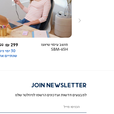
ייה
צפייה
ירה
מהירה
ימינה
3.5
star
rating
החל מ-
החל מ-
499 ₪
מושב עיסוי שיאצו
299 ₪
מח
9 ₪
SBM-65H
רגי
30 ימי ניסיון +
30 ימי ני
שנתיים אחריות
שנתיים אח
JOIN NEWSLETTER
למבצעים חדשות ועדכונים הרשמו לניוזלטר שלנו
הכניסו מייל