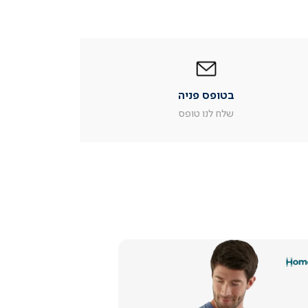
|
בטופס
פניה
|
בטופס פניה
עמוד
מוצר
שלח לנו טופס
צור
קשר
(54)