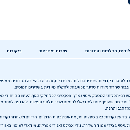
וחים, החלפות והחזרות
שירות ואחריות
ביקורות
ד לעיסוי בקבוצות שרירים גדולות כמו ירכיים, עכוז וגב. הצורה הכדורית מא
עבור שחרור נקודות טריגר מכאיבות ולהקלה מיידית בשרירים תפוסים.
 רב-תכליתי המספק עיסוי נמרץ ואפקטיבי לכל חלקי הגוף. העיצוב הייחודי מפ
 יותר, מה שהופך אותו לאידיאלי לחימום שרירים לפני פעילות, להרגעה לאחר מ
מו הגב והחזה.
בד על נקודות כאב ספציפיות, מתאים לכפות הרגליים, הידיים ולשחרור נקודות
עיסוי בצידי עמוד השדרה, גידי אכילס ואזורי מפרקים. אידאלי לעיסוי באזורים