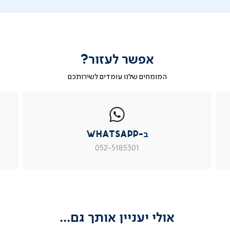
אפשר לעזור?
המומחים שלנו עומדים לשירותכם
|
ב-
|
|
בטופס
ב-
WhatsApp
ב-
פניה
בטופס
whatsapp
whatsapp
פניה
|
|
|
ב-WhatsApp
עמוד
עמוד
עמוד
מוצר
מוצר
מוצר
052-5185301
צור
צור
צור
קשר
קשר
קשר
(54)
(54)
(54)
אולי יעניין אותך גם...