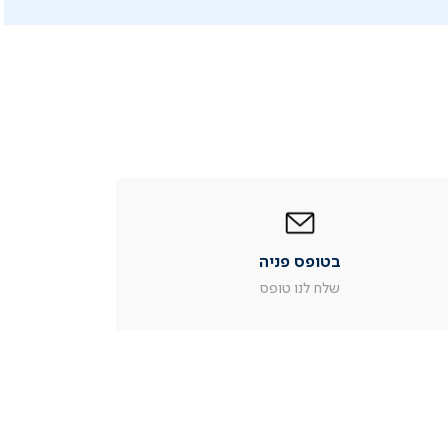
|
בטופס
פניה
|
בטופס פניה
עמוד
מוצר
שלח לנו טופס
צור
קשר
(54)