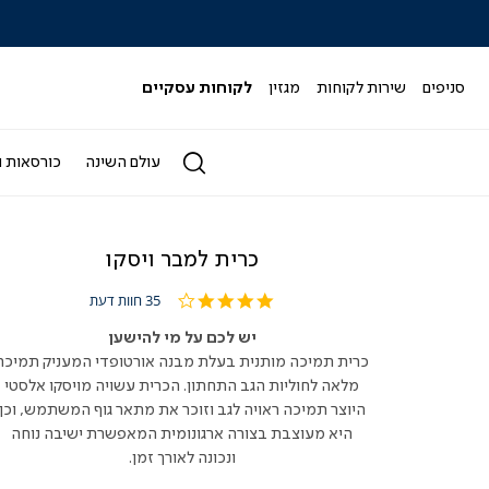
|
|
|
|
|
ידר
סליידר
סליידר
סליידר
סליידר
סליידר
גים
מותגים
מותגים
מותגים
מותגים
מותגים
-
-
-
-
-
סניפים
שירות לקוחות
מגזין
לקוחות עסקיים
הדר
הדר
הדר
הדר
הדר
(164)
(164)
(164)
(164)
(164)
עולם השינה
כורסאות ו
כרית למבר ויסקו
4.0
35 חוות דעת
star
rating
יש לכם על מי להישען
כרית תמיכה מותנית בעלת מבנה אורטופדי המעניק תמיכה
מלאה לחוליות הגב התחתון. הכרית עשויה מויסקו אלסטי
היוצר תמיכה ראויה לגב וזוכר את מתאר גוף המשתמש, וכן
היא מעוצבת בצורה ארגונומית המאפשרת ישיבה נוחה
ונכונה לאורך זמן.