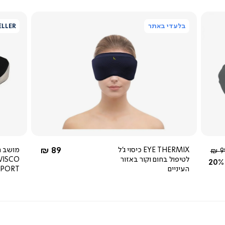
בלעדי באתר
ELLER
צפייה
מהירה
3.0
star
rating
כחול
החל מ-
EYE THERMIX כיסוי ג'ל
89 ₪
חיר
99
לטיפול בחום וקור באזור
VISCO
יל
20%
העיניים
PPORT