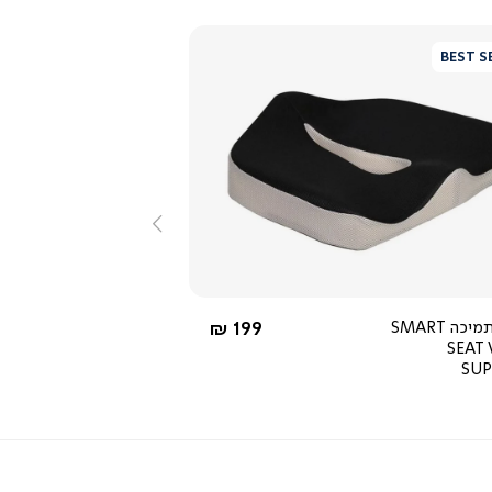
BEST S
צפייה
מהירה
שמאלה
4.0
star
rating
החל מ-
מושב תמיכה SMART
199 ₪
SEAT 
SU