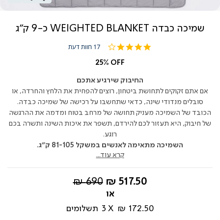
שמיכה כבדה WEIGHTED BLANKET כ-9 ק"ג
4.2
17 חוות דעת
star
rating
25% OFF
החיבוק שירגיע אתכם
אם אתם זקוקים לתחושת ביטחון, רוצים להפחית את הלחץ והחרדה, או
סובלים מנדודי שינה, כדאי שתחשבו על רכישה של שמיכה כבדה.
הכובד של השמיכה מעניק תחושה של מרחב בטוח ומדמה את ההרגשה
של חיבוק, היא תעזור לכם להירדם, תשפר את איכות השינה ותשרה בכם
רוגע.
השמיכה מתאימה לאנשים במשקל
81-105
ק"ג.
קרא עוד...
החל
מחיר
690 ₪
517.50 ₪
מ-
רגיל
172.50 ₪
3
תשלומים