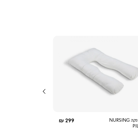
צפייה
מהירה
שמאלה
3.8
star
rating
החל מ-
כרית הנקה NURSING
299 ₪
P