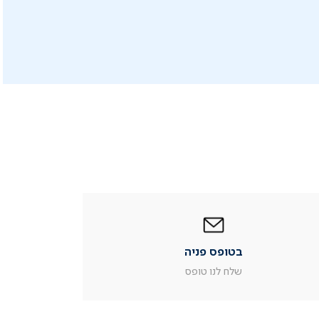
|
בטופס
פניה
|
בטופס פניה
עמוד
מוצר
שלח לנו טופס
צור
קשר
(54)