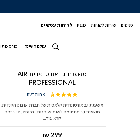
|
|
|
|
|
ידר
סליידר
סליידר
סליידר
סליידר
סליידר
גים
מותגים
מותגים
מותגים
מותגים
מותגים
-
-
-
-
-
סניפים
שירות לקוחות
מגזין
לקוחות עסקיים
הדר
הדר
הדר
הדר
הדר
(164)
(164)
(164)
(164)
(164)
עולם השינה
כורסאות ו
משענת גב אורטופדית AIR
PROFESSIONAL
4.7
3 חוות דעת
star
rating
משענת גב אורטופדית קלאסית של חברת אובוס הקנדית,
משענת גב מתאימה לשימוש בבית, בכיסא, או ברכב.
קרא עוד...
החל
299 ₪