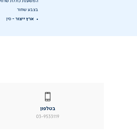
המשענת כוללת שרוול
בצבע שחור
ארץ ייצור -
סין
|
בטלפון
|
בטלפון
בטלפון
|
|
עמוד
עמוד
בטלפון
מוצר
מוצר
צור
צור
03-9533119
קשר
קשר
(54)
(54)