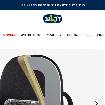
חוזרים ללימודים עם ד"ר גב
✏️ לכל המבצעים>>
סלונים
כיסאות ושולחנות
עיסוי וספא
תמיכה ותרפיה
מבצעים