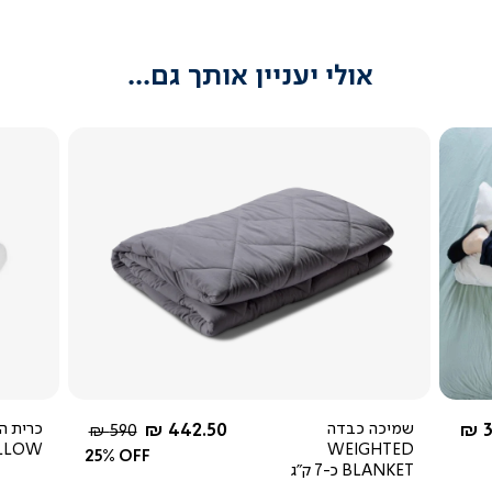
אולי יעניין אותך גם...
צפייה
מהירה
4.3
star
rating
 מ-
החל מ-
3
שמיכה כבדה
442.50 ₪
מחיר
590 ₪
ILLOW
WEIGHTED
רגיל
25% OFF
BLANKET כ-7 ק"ג