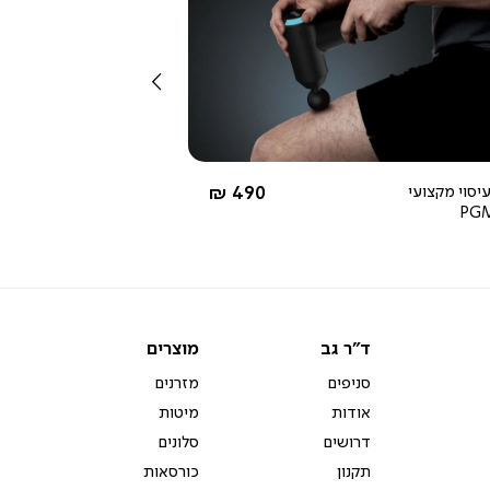
צפייה
מהירה
שמאלה
3.9
star
rating
החל מ-
יסוי מקצועי
490 ₪
PG
ד"ר
מוצרים
ד"ר גב
מוצרים
גב
סניפים
מזרנים
אודות
מיטות
דרושים
סלונים
תקנון
כורסאות