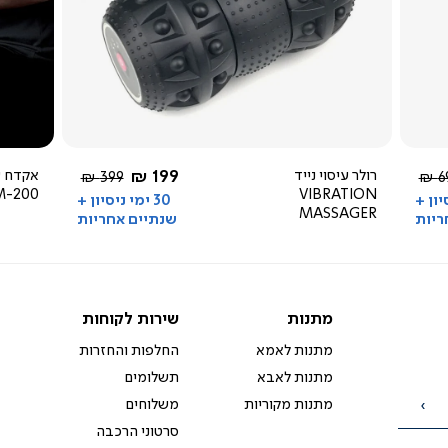
צפייה
מהירה
5.0
star
rating
החל מ-
רולר עיסוי נייד
199 ₪
אקדח ע
יר
מחיר
399 ₪
69
M-200
VIBRATION
ל
רגיל
סיון +
30 ימי ניסיון +
MASSAGER
ריות
שנתיים אחריות
מתנות
שירות
מתנות
שירות לקוחות
לקוחות
מתנות לאמא
החלפות והחזרות
מתנות לאבא
תשלומים
מתנות מקוריות
משלוחים
הרשמה
סרטוני הרכבה