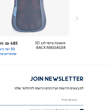
ייה
צפייה
ירה
מהירה
ימינה
3.0
star
rating
ור
כחול
החל מ-
החל מ-
1,290 ₪
משענת עיסוי לגב 3D
485 ₪
מחיר
מח
0 ₪
1,790 ₪
BACK MASSAGER
רגיל
רגי
30 ימי ניסיון +
30 ימי ני
שנתיים אחריות
שנתיים אח
JOIN NEWSLETTER
למבצעים חדשות ועדכונים הרשמו לניוזלטר שלנו
הכניסו מייל