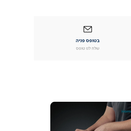
|
בטופס
פניה
|
בטופס פניה
עמוד
מוצר
שלח לנו טופס
צור
קשר
(54)