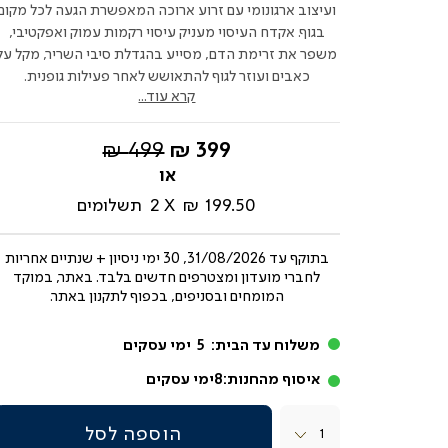
ועיצוב ארגונומי עם זרוע ארוכה המאפשרת הגעה לכל מקום
בגוף. אקדח העיסוי מעניק עיסוי רקמות עמוק ואפקטיבי,
משפר את זרימת הדם, מסייע בהגדלת סיבי השריר, מקל על
כאבים ועוזר לגוף להתאושש לאחר פעילות גופנית.
קרא עוד...
החל
מחיר
499 ₪
399 ₪
מ-
רגיל
199.50 ₪
2
תשלומים
בתוקף עד
31/08/2026, 30 ימי ניסיון + שנתיים אחריות
לחברי מועדון ומצטרפים חדשים בלבד. באתר, במוקד
המומחים ובסניפים, בכפוף לתקנון באתר.
משלוח עד הבית:
5
ימי עסקים
איסוף מהחנות:
8
ימי עסקים
כמות
הוספה לסל