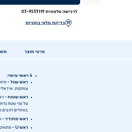
לרכישה טלפונית 03-9533119
בדיקת מלאי בחנויות
פרטי מוצר
משל
4 ראשי עיסוי:
ראש עגול -
מיוע
עמוקות, אידאלי 
ראש שטוח -
ראש
על פני שטח גדול
באזורים רחבים כ
ראש מחודד -
עו
ראש U -
מתאים ל