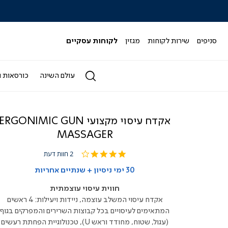
|
|
|
|
|
ידר
סליידר
סליידר
סליידר
סליידר
סליידר
גים
מותגים
מותגים
מותגים
מותגים
מותגים
-
-
-
-
-
סניפים
שירות לקוחות
מגזין
לקוחות עסקיים
הדר
הדר
הדר
הדר
הדר
(164)
(164)
(164)
(164)
(164)
עולם השינה
כורסאות ו
אקדח עיסוי מקצועי ERGONIMIC GUN
MASSAGER
4.0
2 חוות דעת
star
rating
30 ימי ניסיון + שנתיים אחריות
חווית עיסוי עוצמתית
אקדח עיסוי המשלב עוצמה, ניידות ויעילות: 4 ראשים
המתאימים לעיסויים בכל קבוצות השרירים והמפרקים בגוף
(עגול, שטוח, מחודד וראש U), טכנולוגיית הפחתת רעשים