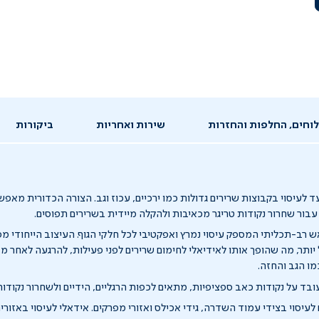
וחים, החלפות והחזרות
שירות ואחריות
ביקורות
ד לעיסוי בקבוצות שרירים גדולות כמו ירכיים, עכוז וגב. הצורה הכדורית מא
עבור שחרור נקודות טריגר מכאיבות ולהקלה מיידית בשרירים תפוסים.
 רב-תכליתי המספק עיסוי נמרץ ואפקטיבי לכל חלקי הגוף. העיצוב הייחודי מפ
 יותר, מה שהופך אותו לאידיאלי לחימום שרירים לפני פעילות, להרגעה לאחר מ
מו הגב והחזה.
בד על נקודות כאב ספציפיות, מתאים לכפות הרגליים, הידיים ולשחרור נקודות
עיסוי בצידי עמוד השדרה, גידי אכילס ואזורי מפרקים. אידאלי לעיסוי באזורים