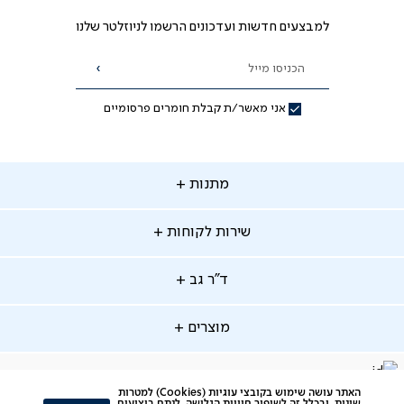
למבצעים חדשות ועדכונים הרשמו לניוזלטר שלנו
הכניסו מייל
הרשמה
אני מאשר/ת קבלת חומרים פרסומיים
תנות
מתנות
ירות
שירות לקוחות
קוחות
מתנות לאמא
מתנות לאבא
"ר
ד"ר גב
ב
החלפות והחזרות
מתנות מקוריות
תשלומים
וצרים
מוצרים
סניפים
משלוחים
אודות
סרטוני הרכבה
מזרנים
דרושים
ביטול עיסקה
facebook
דברו
Instagram
האתר עושה שימוש בקובצי עוגיות (Cookies) למטרות
מיטות