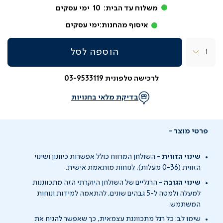
משלוח עד הבית:
10
ימי עסקים
איסוף מהחנות:
ימי עסקים
כמות
הוספה לסל
לרכישה טלפונית 03-9533119
בדיקת מלאי בחנויות
פרטי מוצר
שינוי הזווית
-
השולחן המרווח כולל אפשרות כיוונון ושינוי
הזווית (
0-36
מעלות), לנוחות מותאמת אישית.
שינוי הגובה
-
הרגליים של השולחן היוקרתי הזה מתכווננות
למעלה ולמטה
ל-
5
גבהים שונים,
להתאמה למידות ונוחות
המשתמש.
שימו לב: כל רגל מתכווננת עצמאית, כך שאפשר להניח את