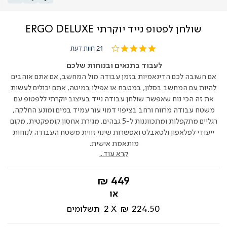
שולחן לפטופ נייד יוקרתי ERGO DELUXE
4.0
21 חוות דעת
star
rating
לעבוד בתנאים ובנוחות שלכם
אם חשובה לכם הדינאמיות בזמן עבודה מול המחשב, אם אתם אוהבים
להיות עם המחשב בסלון, במטבח או אפילו במיטה, אתם יכולים לעשות
את זה הכי נוח שאפשר: שולחן עבודה נייד בעיצוב יוקרתי ללפטופ עם
משטח עבודה מרווח ורחב בציפוי דמו
י עור
עמיד במים ומונע החלקה,
רגליים מתקפלות ומתכווננות ל-
5
גבהים, מגירת אחסון קומפקטית, מקום
ייעודי לפלאפון
ולטאבלט
ואפשרות שינוי זווית משטח העבודה
לנוחות
מותאמת אישית.
קרא עוד...
החל
449 ₪
מ-
224.50 ₪
2
תשלומים