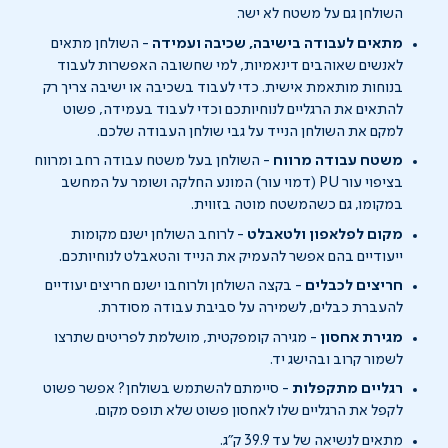
השולחן גם על משטח לא ישר.
מתאים לעבודה בישיבה, שכיבה ועמידה
-
השולחן מתאים
לאנשים שאוהבים דינאמיות, למי שחשובה האפשרות ל
עבוד
בנוחות מותאמת אישית.
כדי לעבוד בשכיבה או ישיבה צריך רק
להתאים את הרגליים לנוחיותכם וכדי לעבוד בעמידה, פשוט
למקם את השולחן
הנייד
על
גבי
שול
חן העבודה שלכם.
משטח עבודה מרווח
-
השולחן בעל משטח עבודה רחב ומרווח
בציפוי עור
PU
(דמוי עור) המונע החלקה ושומר על המחשב
במקומו, גם כשהמשטח מוטה בזווית.
מקום לפלאפון
ולטאבלט
-
לרוחב השולחן ישנם מקומות
ייעודיים בהם אפשר להעמיק את הנייד
והטאבלט
לנוחיותכם.
חריצים לכבלים
-
בקצה השולחן ולרוחבו ישנם חריצים
יעודיים
להעברת כבלים, לשמירה על סביבת עבודה מסודרת.
מגירת אחסון
-
מגירה קומפקטית, מושלמת לפריטים שתרצו
לשמור קרוב ובהישג יד.
רגליים מתקפלות
-
סיימתם להשתמש בשולחן?
אפשר
פשוט
לקפל את הרגליים שלו
לאחסון פשוט שלא תופס מקום.
מתאים לנשיאה של עד
39.9
ק"ג
.