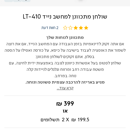
שולחן מתכוונן למחשב נייד LT-410
3.0
2 חוות דעת
star
rating
מתכוונן לנוחות שלך
אם אתה זקוק לדינאמיות בזמן העבודה עם המחשב הנייד, אם את רוצה
לשמור את האופציה לעבוד בישיבה על כיסא, על כורסה ואפילו על הספה
בסלון, אתם זקוקים לשולחן מתכוונן:
שולחן לפטופ בעל אפשרות כיוונון לגובה באמצעות ידית לחיצה, עם
משטח עבודה רחב ומרווח וגלגלים לניידות קלה
נוחה במרחב.
מגיע באריזה להרכבה עצמית פשוטה ונוחה.
קרא עוד...
החל
399 ₪
מ-
199.5 ₪
2
תשלומים