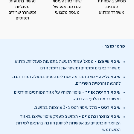
מסייע בהפחתת
שינוי כיוון העיסוי
נעשה בתנועות
כאבים,
המדמה מגע של
מעגליות
משחרר ומרגיע
מעסה מקצועי
ומשחרר שרירים
תפוסים
פרטי מוצר
עיסוי שיאצו -
מסאז' עמוק הנעשה בתנועות מעגליות, מרגיע,
משחרר כאבים ומתחים ומשפר את זרימת הדם.
עיסוי גלילה -
מצב המדמה אגודלים הנעים במעלה ומורד הגב,
להרגעה והרפיית השרירים.
עיסוי דחיסת אוויר -
עיסוי הלוחץ על אזור המותניים והירכיים
ומשחרר את הלחץ בהדרגה.
עיסוי רטט -
כולל עיסוי רטט ב-3 עוצמות במושב.
עיסוי צוואר וכתפיים -
המושב מעניק עיסוי שיאצו באזור
הצוואר והכתפיים עם אפשרות לכיוונון הגובה בהתאם למידות
המשתמש.