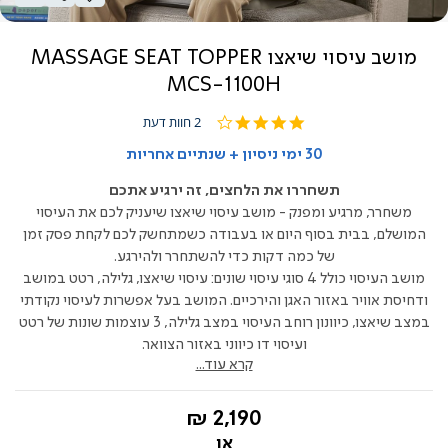
מושב עיסוי שיאצו MASSAGE SEAT TOPPER
MCS-1100H
4.0
2 חוות דעת
star
rating
30 ימי ניסיון + שנתיים אחריות
תשחררו את הלחצים, זה ירגיע אתכם
משחרר, מרגיע ומפנק - מושב עיסוי שיאצו שיעניק לכם את העיסוי
המושלם, בבית בסוף היום או בעבודה כשמתחשק לכם לקחת פסק זמן
של כמה דקות כדי להשתחרר ולהירגע.
מושב העיסוי כולל 4 סוגי עיסוי שונים: עיסוי שיאצו, גלילה, רטט במושב
ודחיסת אוויר באזור האגן והירכיים. המושב בעל אפשרות לעיסוי נקודתי
במצב שיאצו, כיוונון רוחב העיסוי במצב גלילה, 3 עוצמות שונות של רטט
ועיסוי דו כיווני באזור הצוואר.
קרא עוד...
החל
2,190 ₪
מ-