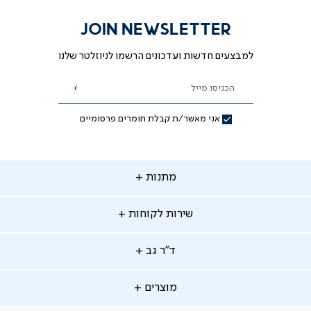
JOIN NEWSLETTER
למבצעים חדשות ועדכונים הרשמו לניוזלטר שלנו
הכניסו מייל
הרשמה
אני מאשר/ת קבלת חומרים פרסומיים
תנות
מתנות
ירות
שירות לקוחות
קוחות
מתנות לאמא
מתנות לאבא
"ר
ד"ר גב
ב
החלפות והחזרות
מתנות מקוריות
תשלומים
וצרים
מוצרים
סניפים
משלוחים
אודות
סרטוני הרכבה