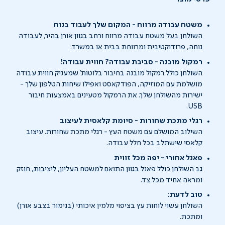
משטח עבודה מרווח - המקום שלך לעבוד בנוח
השולחן בעל משטח עבודה מרווח ורחב בגוון אורן בהיר, לעבודה
נוחה, פרודוקטיבית ומרווחת בבית או במשרד.
רמקול מובנה - סביבת עבודה? חווית עבודה!
השולחן כולל רמקול מובנה בחיבור בלוטות' שמעניק חווית עבודה
מושלמת עם המוזיקה, הפודקאסט ואפילו שיחות הטלפון שלך -
ישירות מהשולחן שלך. את הרמקול מטעינים באמצעות חיבור
USB.
רגלי מתכת שחורות - סיומת קלאסית לעיצוב
השילוב המושלם עם משטח העץ - רגלי מתכת שחורות. עיצוב
קלאסי שישתלב בכל חלל עבודה.
פאנל אחורי - יפה מכל זווית
גב השולחן כולל פאנל בגוון התואם למשטח העליון, ליציבות, חוזק
ומראה אחיד מכל צד.
טוב לדעת:
השולחן עשוי לוחות עץ בציפוי מלמין איכותי (בגימור בצבע אורן)
ומתכת.