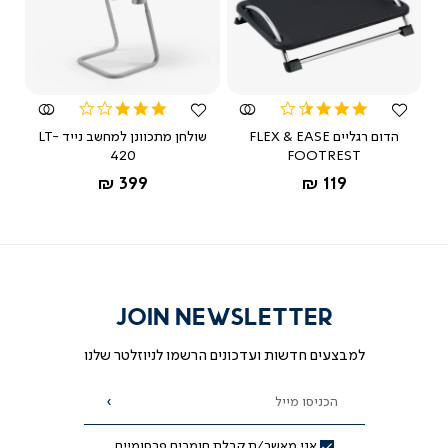
צפייה
צפייה
מהירה
מהירה
אמצעי: לחיצה קצרה ל-Pause | לחיצה ארוכה 
3.0
3.5
ימני (+)...
קראו יותר
star
star
מאת ד"ר גב
הדום רגליים FLEX & EASE
שולחן מתכוונן למחשב נייד LT-
rating
rating
420
FOOTREST
שחור
אפור
החל מ-
החל מ-
399 ₪
119 ₪
JOIN NEWSLETTER
למבצעים חדשות ועדכונים הרשמו לניוזלטר שלנו
הכניסו מייל
הרשמה
אני מאשר/ת קבלת חומרים פרסומיים