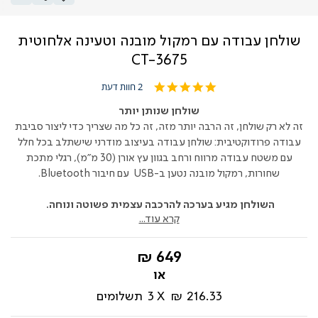
שולחן עבודה עם רמקול מובנה וטעינה אלחוטית
CT-3675
5.0
2 חוות דעת
star
rating
שולחן שנותן יותר
זה לא רק שולחן, זה הרבה יותר מזה, זה כל מה שצריך כדי ליצור סביבת
עבודה פרודוקטיבית: שולחן עבודה בעיצוב מודרני שישתלב בכל חלל
עם משטח עבודה מרווח ורחב בגוון עץ אורן (30 מ"מ), רגלי מתכת
שחורות, רמקול מובנה נטען ב-USB עם חיבור Bluetooth.
השולחן מגיע בערכה להרכבה עצמית פשוטה ונוחה.
קרא עוד...
החל
649 ₪
מ-
216.33 ₪
3
תשלומים