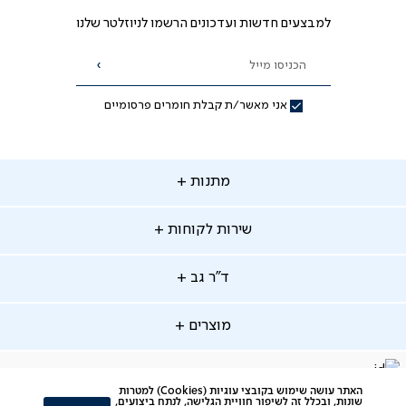
למבצעים חדשות ועדכונים הרשמו לניוזלטר שלנו
הכניסו מייל
הרשמה
אני מאשר/ת קבלת חומרים פרסומיים
תנות
מתנות
ירות
שירות לקוחות
קוחות
מתנות לאמא
מתנות לאבא
"ר
ד"ר גב
ב
החלפות והחזרות
מתנות מקוריות
תשלומים
וצרים
מוצרים
סניפים
משלוחים
אודות
סרטוני הרכבה
מזרנים
דרושים
ביטול עיסקה
facebook
דברו
Instagram
האתר עושה שימוש בקובצי עוגיות (Cookies) למטרות
מיטות
תקנון
שונות, ובכלל זה לשיפור חוויית הגלישה, לנתח ביצועים,
תקנון מועדון לקוחות