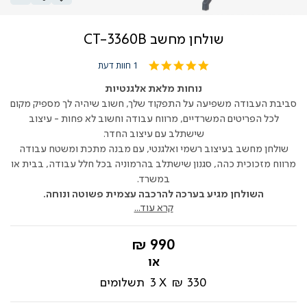
שולחן מחשב CT-3360B
5.0
1 חוות דעת
star
rating
נוחות מלאת אלגנטיות
סביבת העבודה משפיעה על התפקוד שלך, חשוב שיהיה לך מספיק מקום
לכל הפריטים המשרדיים, מרווח עבודה וחשוב לא פחות - עיצוב
שישתלב עם עיצוב החדר.
שולחן מחשב בעיצוב רשמי ואלגנטי, עם מבנה מתכת ומשטח עבודה
מרווח מזכוכית כהה, סגנון שישתלב בהרמוניה בכל חלל עבודה, בבית או
במשרד.
השולחן מגיע בערכה להרכבה עצמית פשוטה ונוחה.
קרא עוד...
החל
990 ₪
מ-
330 ₪
3
תשלומים