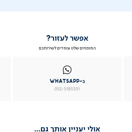
אפשר לעזור?
המומחים שלנו עומדים לשירותכם
|
ב-
|
|
בטופס
ב-
WhatsApp
ב-
פניה
בטופס
whatsapp
whatsapp
פניה
|
|
|
ב-WhatsApp
עמוד
עמוד
עמוד
מוצר
מוצר
מוצר
052-5185301
צור
צור
צור
קשר
קשר
קשר
(54)
(54)
(54)
אולי יעניין אותך גם...