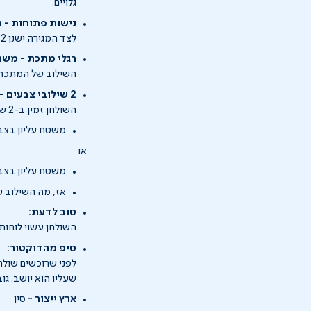
גלויים.
נישות פתוחות - ה
לצד המגירה ישנן 2 נישות פתוחות, מושלמות לאחסון פריטים שצריך לשמור בהישג יד כמו ספרים, מסמכים ועוד...
רגלי מתכת - משתל
השילוב של המתכת ע
2 שילובי צבעים - מה השילוב שלך?
השולחן זמין ב-2 שילובי צבעים:
משטח עליון בצבע
או
משטח עליון בצבע
אז, מה השילוב 
טוב לדעת:
השולחן עשוי לוחות 
טיפ מהדוקטור:
לפני שרוכשים שול
שעליו הוא יושב. ג
ארץ ייצור -
סין