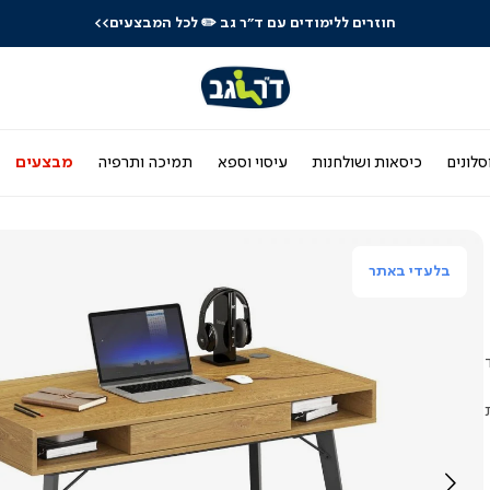
חוזרים ללימודים עם ד"ר גב
✏️ לכל המבצעים>>
סלונים
כיסאות ושולחנות
עיסוי וספא
תמיכה ותרפיה
מבצעים
בלעדי באתר
2 נישות