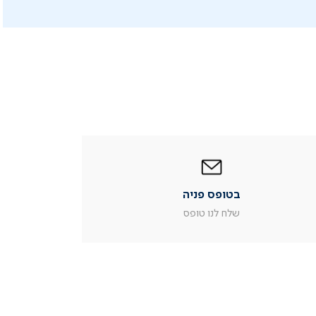
|
בטופס
פניה
|
בטופס פניה
עמוד
מוצר
שלח לנו טופס
צור
קשר
(54)