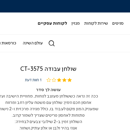
|
|
|
|
|
ידר
סליידר
סליידר
סליידר
סליידר
סליידר
גים
מותגים
מותגים
מותגים
מותגים
מותגים
-
-
-
-
-
סניפים
שירות לקוחות
מגזין
לקוחות עסקיים
הדר
הדר
הדר
הדר
הדר
(164)
(164)
(164)
(164)
(164)
עולם השינה
כורסאות ו
שולחן עבודה CT-3575
3.0
1 חוות דעת
star
rating
עושה לך סדר
ככה זה נראה כששולחן מעוצב לנוחות, מחוויית הישיבה ועד
אחסון חכם וזמין: שולחן עם משטח עליון רחב ומרווח
שמעניק המון מקום לעבוד בו, כולל מגירה מרכזית ו-
פתוחות לאחסון פריטים שצריך לשמור קרוב.
השולחן זמין ב-2 שילובי צבעים לבחירה:
אגוז בהיר ולבן או אלון עתיק ושחור.