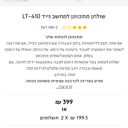
שולחן מתכוונן למחשב נייד LT-410
3.0
2 חוות דעת
star
rating
מתכוונן לנוחות שלך
אם אתה זקוק לדינאמיות בזמן העבודה עם המחשב הנייד, אם את רוצה
לשמור את האופציה לעבוד בישיבה על כיסא, על כורסה ואפילו על הספה
בסלון, אתם זקוקים לשולחן מתכוונן:
שולחן לפטופ בעל אפשרות כיוונון לגובה באמצעות ידית לחיצה, עם
משטח עבודה רחב ומרווח וגלגלים לניידות קלה
נוחה במרחב.
מגיע באריזה להרכבה עצמית פשוטה ונוחה.
קרא עוד...
החל
399 ₪
מ-
199.5 ₪
2
תשלומים