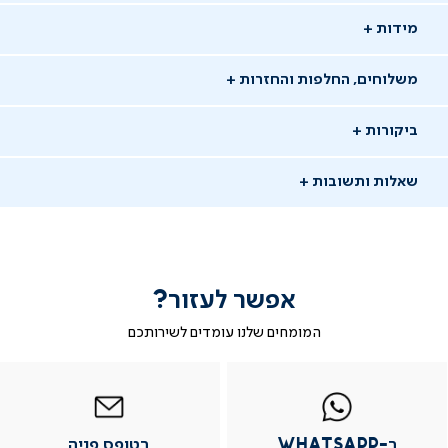
מידות
משלוחים, החלפות והחזרות
ביקורות
שאלות ותשובות
אפשר לעזור?
שאלו שאלה
המומחים שלנו עומדים לשירותכם
-
|
|
בטופס
|
-
WhatsAp
ב-
פניה
בטופס
בטופס
11/01/25
whatsap
whatsapp
פניה
פניה
אורנה ז.
אז
|
|
|
משתמש מאומת
ב-WhatsApp
בטופס פניה
מוד
עמוד
עמוד
עמוד