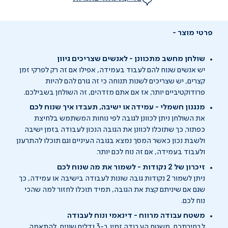
פרטי מוצר
שולחן מחשב מתכוונן - לאנשים שצריכים גיוון
יש אנשים שנוח להם לעבוד בעמידה, אפילו אם זה רק לפרקי זמן
קצרים, יש שצריכים לשנות תנוחה כי זה גורם להם להיות
פרודוקטיביים יותר, אז אם אתם מזדהים, זה השולחן בשבילכם.
מנגנון חשמלי - עמידה או ישיבה, תעבדו איך שנוח לכם
את השולחן ניתן לכוונן לגובה לפי נוחות המשתמש בלחיצת
כפתור, כך שתוכלו לכוונן את הגובה הנכון לעבודה בזמן ישיבה
ולשבת נכון כאשר המסך נמצא בגובה העיניים וגם תוכלו להתרענן
ולעבוד בעמידה, אם זה נוח לכם יותר.
זיכרון של 2 נקודות - לשמור את מה שנוח לכם
ניתן לשמור 2 נקודות גובה שונות לעבודה בישיבה או עמידה, כך
שגם אם שיניתם קצת את הגובה, תמיד תוכלו לחזור למה שהכי
נוח לכם.
משטח עבודה מרווח - דינאמי ונוח לעבודה
לבחירתכם, משטח העבודה זמין ב-3 גדלים שונים, להתאמה