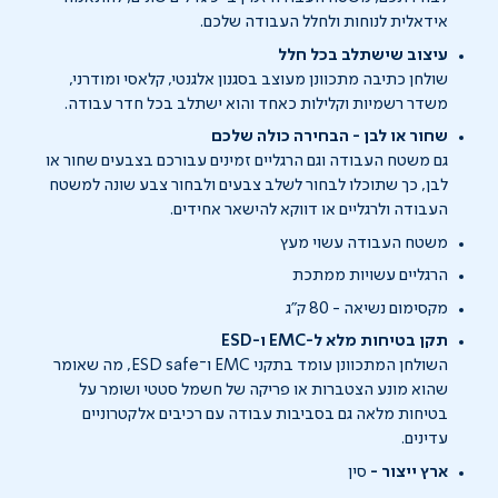
אידאלית לנוחות ולחלל העבודה שלכם.
עיצוב שישתלב בכל חלל
שולחן כתיבה מתכוונן מעוצב בסגנון אלגנטי, קלאסי ומודרני,
משדר רשמיות וקלילות כאחד והוא ישתלב בכל חדר עבודה.
שחור או לבן - הבחירה כולה שלכם
גם משטח העבודה וגם הרגליים זמינים עבורכם בצבעים שחור או
לבן, כך שתוכלו לבחור לשלב צבעים ולבחור צבע שונה למשטח
העבודה ולרגליים או דווקא להישאר אחידים.
משטח העבודה עשוי מעץ
הרגליים עשויות ממתכת
מקסימום נשיאה - 80 ק"ג
תקן בטיחות מלא ל-EMC ו-ESD
השולחן המתכוונן עומד בתקני EMC ו־ESD safe, מה שאומר
שהוא מונע הצטברות או פריקה של חשמל סטטי ושומר על
בטיחות מלאה גם בסביבות עבודה עם רכיבים אלקטרוניים
עדינים.
ארץ ייצור -
סין