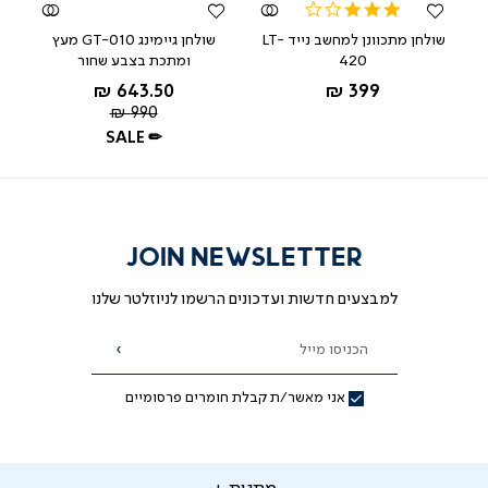
3.0
star
שולחן מתכוונן למחשב נייד LT-
שולחן גיימינג GT-010 מעץ
rating
420
ומתכת בצבע שחור
אפור
החל מ-
החל מ-
643.50 ₪
399 ₪
שחור
מחיר
990 ₪
רגיל
SALE ✏
JOIN NEWSLETTER
למבצעים חדשות ועדכונים הרשמו לניוזלטר שלנו
הכניסו מייל
הרשמה
אני מאשר/ת קבלת חומרים פרסומיים
תנות