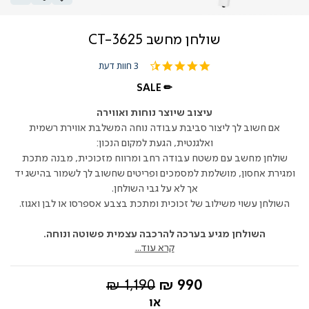
שולחן מחשב CT-3625
4.7
3 חוות דעת
star
rating
SALE ✏
עיצוב שיוצר נוחות ואווירה
אם חשוב לך ליצור סביבת עבודה נוחה המשלבת אווירת רשמית
ואלגנטית, הגעת למקום הנכון:
שולחן מחשב עם משטח עבודה רחב ומרווח מזכוכית, מבנה מתכת
ומגירת אחסון, מושלמת למסמכים ופריטים שחשוב לך לשמור בהישג יד
אך לא על גבי השולחן.
השולחן עשוי משילוב של זכוכית ומתכת בצבע אספרסו או לבן ואגוז.
השולחן מגיע בערכה להרכבה עצמית פשוטה ונוחה.
קרא עוד...
החל
מחיר
1,190 ₪
990 ₪
מ-
רגיל