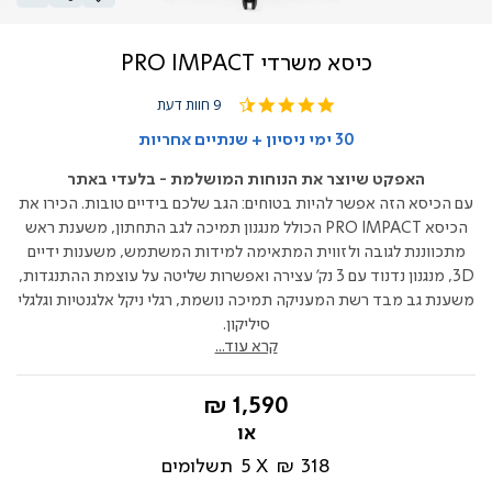
כיסא משרדי PRO IMPACT
4.4
9 חוות דעת
star
rating
30 ימי ניסיון + שנתיים אחריות
האפקט שיוצר את הנוחות המושלמת - בלעדי באתר
עם הכיסא הזה אפשר להיות בטוחים: הגב שלכם בידיים טובות. הכירו את
הכיסא PRO IMPACT הכולל מנגנון תמיכה לגב התחתון, משענת ראש
מתכווננת לגובה ולזווית המתאימה למידות המשתמש, משענות ידיים
3D, מנגנון נדנוד עם 3 נק' עצירה ואפשרות שליטה על עוצמת ההתנגדות,
משענת גב מבד רשת המעניקה תמיכה נושמת, רגלי ניקל אלגנטיות וגלגלי
סיליקון.
קרא עוד...
החל
1,590 ₪
מ-
318 ₪
5
תשלומים