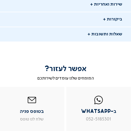
שירות ואחריות
ביקורות
שאלות ותשובות
אפשר לעזור?
שאלו שאלה
המומחים שלנו עומדים לשירותכם
-
|
|
בטופס
|
-
WhatsAp
ב-
פניה
בטופס
בטופס
05/03/26
whatsap
whatsapp
פניה
פניה
נתנאל
נ
|
|
|
משתמש מאומת
ב-WhatsApp
בטופס פניה
מוד
עמוד
עמוד
עמוד
וצר
מוצר
מוצר
מוצר
ש: כמה משקל הוא יכול לשאת?"
052-5185301
שלח לנו טופס
ור
צור
צור
צור
שר
קשר
קשר
קשר