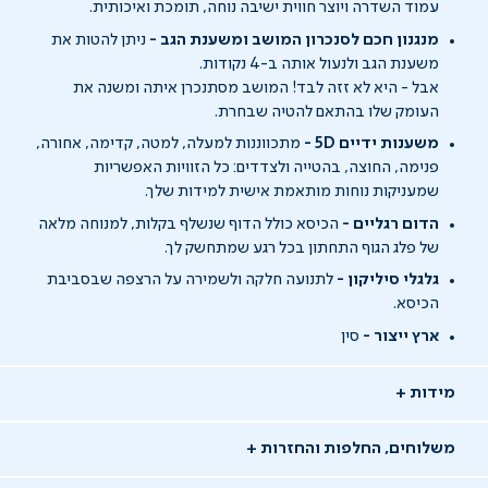
עמוד השדרה ויוצר חווית ישיבה נוחה, תומכת ואיכותית.
מנגנון חכם לסנכרון המושב ומשענת הגב -
ניתן להטות את
משענת הגב ולנעול אותה ב-4 נקודות.
אבל - היא לא זזה לבד! המושב מסתנכרן איתה ומשנה את
העומק שלו בהתאם להטיה שבחרת.
משענות ידיים
5D -
מתכווננות למעלה, למטה, קדימה, אחורה,
פנימה, החוצה, בהטייה ולצדדים: כל הזוויות האפשריות
שמעניקות נוחות מותאמת אישית למידות שלך.
הדום רגליים -
הכיסא כולל הדוף שנשלף בקלות, למנוחה מלאה
של פלג הגוף התחתון בכל רגע שמתחשק לך.
גלגלי סיליקון -
לתנועה חלקה ולשמירה על הרצפה שבסביבת
הכיסא.
ארץ ייצור -
סין
מידות
משלוחים, החלפות והחזרות