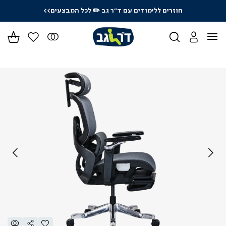
חוזרים ללימודים עם ד"ר גב
✏️ לכל המבצעים>>
ידר
גים
ר