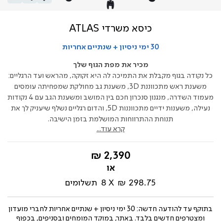
כיסא משרדי ATLAS
30 ימי ניסיון + שנתיים אחריות
מכיר את מפת הגוף שלך
כל נקודה בגוף מקבלת את התמיכה לה היא זקוקה, מהראש ועד הרגליים:
משענת ראש מתכווננת 3D, משענת גב מחולקת שמפחיתה עומסים
מעמוד השדרה, מנגנון סנכרון חכם בין המושב ומשענת הגב עם 4 נקודות
נעילה, משענות ידיים מתכווננות 5D, והדום רגליים נשלף שיעניק לך את
תנוחת ההתרווחות המושלמת בזמן הישיבה.
קרא עוד...
החל
2,390 ₪
מ-
298.75 ₪
8
תשלומים
בתוקף עד
להודעה חדשה: 30 ימי ניסיון + שנתיים אחריות לחברי מועדון
ומצטרפים חדשים בלבד. באתר, במוקד המומחים ובסניפים, בכפוף