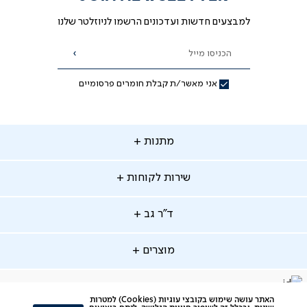
למבצעים חדשות ועדכונים הרשמו לניוזלטר שלנו
הכניסו מייל
הרשמה
אני מאשר/ת קבלת חומרים פרסומיים
תנות
מתנות
ירות
שירות לקוחות
קוחות
מתנות לאמא
מתנות לאבא
"ר
ד"ר גב
ב
החלפות והחזרות
מתנות מקוריות
תשלומים
וצרים
מוצרים
סניפים
משלוחים
אודות
סרטוני הרכבה
מזרנים
דרושים
ביטול עיסקה
facebook
דברו
Instagram
האתר עושה שימוש בקובצי עוגיות (Cookies) למטרות