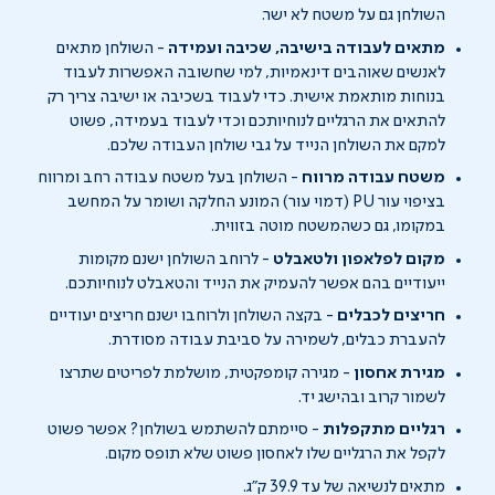
השולחן גם על משטח לא ישר.
מתאים לעבודה בישיבה, שכיבה ועמידה
-
השולחן מתאים
לאנשים שאוהבים דינאמיות, למי שחשובה האפשרות ל
עבוד
בנוחות מותאמת אישית.
כדי לעבוד בשכיבה או ישיבה צריך רק
להתאים את הרגליים לנוחיותכם וכדי לעבוד בעמידה, פשוט
למקם את השולחן
הנייד
על
גבי
שול
חן העבודה שלכם.
משטח עבודה מרווח
-
השולחן בעל משטח עבודה רחב ומרווח
בציפוי עור
PU
(דמוי עור) המונע החלקה ושומר על המחשב
במקומו, גם כשהמשטח מוטה בזווית.
מקום לפלאפון
ולטאבלט
-
לרוחב השולחן ישנם מקומות
ייעודיים בהם אפשר להעמיק את הנייד
והטאבלט
לנוחיותכם.
חריצים לכבלים
-
בקצה השולחן ולרוחבו ישנם חריצים
יעודיים
להעברת כבלים, לשמירה על סביבת עבודה מסודרת.
מגירת אחסון
-
מגירה קומפקטית, מושלמת לפריטים שתרצו
לשמור קרוב ובהישג יד.
רגליים מתקפלות
-
סיימתם להשתמש בשולחן?
אפשר
פשוט
לקפל את הרגליים שלו
לאחסון פשוט שלא תופס מקום.
מתאים לנשיאה של עד
39.9
ק"ג
.