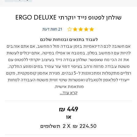
שולחן לפטופ נייד יוקרתי ERGO DELUXE
4.0
21 חוות דעת
star
rating
לעבוד בתנאים ובנוחות שלכם
אם חשובה לכם הדינאמיות בזמן עבודה מול המחשב, אם אתם אוהבים
להיות עם המחשב בסלון, במטבח או אפילו במיטה, אתם יכולים לעשות
את זה הכי נוח שאפשר: שולחן עבודה נייד בעיצוב יוקרתי ללפטופ עם
משטח עבודה מרווח ורחב בציפוי דמו
י עור
עמיד במים ומונע החלקה,
רגליים מתקפלות ומתכווננות ל-
5
גבהים, מגירת אחסון קומפקטית, מקום
ייעודי לפלאפון
ולטאבלט
ואפשרות שינוי זווית משטח העבודה
לנוחות
מותאמת אישית.
קרא עוד...
החל
449 ₪
מ-
224.50 ₪
2
תשלומים