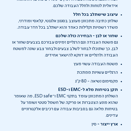
אידאלית לנוחות ולחלל העבודה שלכם.
עיצוב שישתלב בכל חלל
שולחן כתיבה מתכוונן מעוצב בסגנון אלגנטי, קלאסי ומודרני,
משדר רשמיות וקלילות כאחד והוא ישתלב בכל חדר עבודה.
שחור או לבן - הבחירה כולה שלכם
גם משטח העבודה וגם הרגליים זמינים עבורכם בצבעים שחור או
לבן, כך שתוכלו לבחור לשלב צבעים ולבחור צבע שונה למשטח
העבודה ולרגליים או דווקא להישאר אחידים.
משטח העבודה עשוי מעץ
הרגליים עשויות ממתכת
מקסימום נשיאה - 80 ק"ג
תקן בטיחות מלא ל-EMC ו-ESD
השולחן המתכוונן עומד בתקני EMC ו־ESD safe, מה שאומר
שהוא מונע הצטברות או פריקה של חשמל סטטי ושומר על
בטיחות מלאה גם בסביבות עבודה עם רכיבים אלקטרוניים
עדינים.
ארץ ייצור -
סין