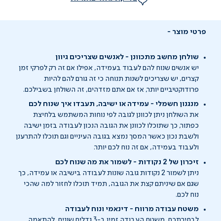
פרטי מוצר
שולחן מחשב מתכוונן - לאנשים שצריכים גיוון
יש אנשים שנוח להם לעבוד בעמידה, אפילו אם זה רק לפרקי זמן
קצרים, יש שצריכים לשנות תנוחה כי זה גורם להם להיות
פרודוקטיביים יותר, אז אם אתם מזדהים, זה השולחן בשבילכם.
מנגנון חשמלי - עמידה או ישיבה, תעבדו איך שנוח לכם
את השולחן ניתן לכוונן לגובה לפי נוחות המשתמש בלחיצת
כפתור, כך שתוכלו לכוונן את הגובה הנכון לעבודה בזמן ישיבה
ולשבת נכון כאשר המסך נמצא בגובה העיניים וגם תוכלו להתרענן
ולעבוד בעמידה, אם זה נוח לכם יותר.
זיכרון של 2 נקודות - לשמור את מה שנוח לכם
ניתן לשמור 2 נקודות גובה שונות לעבודה בישיבה או עמידה, כך
שגם אם שיניתם קצת את הגובה, תמיד תוכלו לחזור למה שהכי
נוח לכם.
משטח עבודה מרווח - דינאמי ונוח לעבודה
לבחירתכם, משטח העבודה זמין ב-3 גדלים שונים, להתאמה