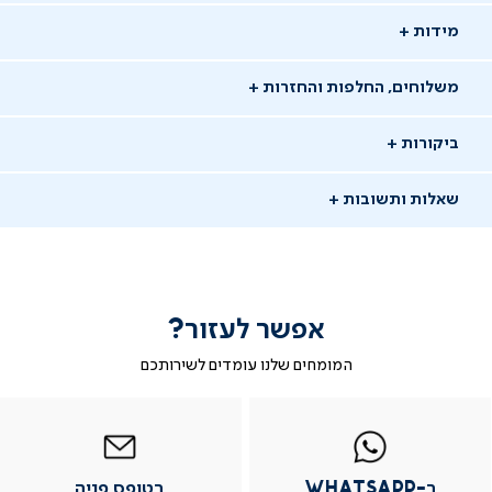
מידות
משלוחים, החלפות והחזרות
ביקורות
שאלות ותשובות
אפשר לעזור?
שאלו שאלה
המומחים שלנו עומדים לשירותכם
-
|
|
בטופס
|
-
WhatsAp
ב-
פניה
בטופס
בטופס
11/01/25
whatsap
whatsapp
פניה
פניה
אורנה ז.
אז
|
|
|
משתמש מאומת
ב-WhatsApp
בטופס פניה
מוד
עמוד
עמוד
עמוד