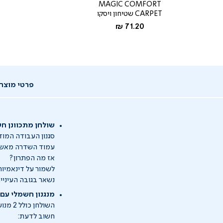
MAGIC COMFORT
CARPET שטיחון ויסקו
החל מ-
71.20 ₪
פרטי מוצר
שולחן מתכוונן ח
עמוד השדרה מאשר
אז מה הפתרון?
לשמור על דינאמיות
נשאר בגובה העיניי
מנגנון חשמלי עם 2 מנועים - שולחן עוצמתי וחז
השולחן כולל 2 מנועים חזקים ועוצמתיים המאפשרים לשולחן לשאת עד 105 ק"ג ולשנות את הגובה במהירות.
חשוב לדעת: