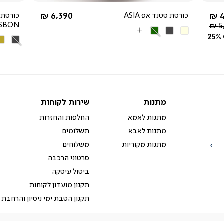
החל מ-
4
כורסת סטנד אפ ASIA
6,390 ₪
כורסת 
ISBON
5
בז'
אפור
ירוק
More
25%
אפור
חו
כהה
Colors
כהה
מו
מתנות
שירות
מתנות
שירות לקוחות
לקוחות
מתנות לאמא
החלפות והחזרות
מתנות לאבא
תשלומים
מתנות מקוריות
משלוחים
הרשמה
סרטוני הרכבה
ביטול עיסקה
תקנון מועדון לקוחות
תקנון הטבת ימי ניסיון והרחבת 