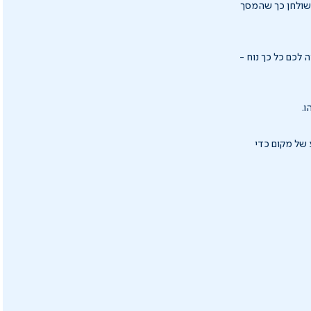
השולחן כך שהמסך
יה לכם כל כך נוח -
.
 (עד 105 ק"ג), יהיה לכם שפע של מקום כדי