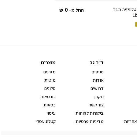
rating
טלוויזיה מבד
0 ₪
החל מ-
L
ם
קה
ד"ר
מוצרים
ד"ר גב
מוצרים
גב
סניפים
מזרנים
אודות
מיטות
דרושים
סלונים
תקנון
כורסאות
צור קשר
כסאות
ביקורות לקוחות
עיסוי
אחריות
מדיניות פרטיות
קטלוג עסקי