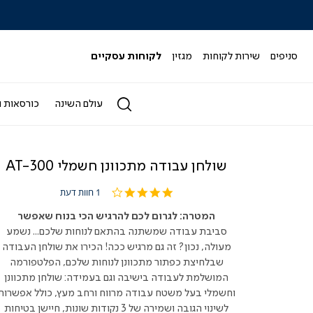
|
|
|
|
|
ידר
סליידר
סליידר
סליידר
סליידר
סליידר
גים
מותגים
מותגים
מותגים
מותגים
מותגים
-
-
-
-
-
סניפים
שירות לקוחות
מגזין
לקוחות עסקיים
הדר
הדר
הדר
הדר
הדר
(164)
(164)
(164)
(164)
(164)
עולם השינה
כורסאות ו
שולחן עבודה מתכוונן חשמלי AT-300
4.0
1 חוות דעת
star
rating
המטרה: לגרום לכם להרגיש הכי בנוח שאפשר
סביבת עבודה שמשתנה בהתאם לנוחות שלכם... נשמע
מעולה, נכון? זה גם מרגיש ככה! הכירו את שולחן העבודה
שבלחיצת כפתור מתכוונן לנוחות שלכם, הפלטפורמה
המושלמת לעבודה בישיבה וגם בעמידה: שולחן מתכוונן
וחשמלי בעל משטח עבודה מרווח ורחב מעץ, כולל אפשרות
לשינוי הגובה ושמירה של 3 נקודות שונות, חיישן בטיחות