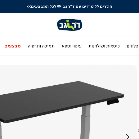
חוזרים ללימודים עם ד"ר גב
✏️ לכל המבצעים>>
סלונים
כיסאות ושולחנות
עיסוי וספא
תמיכה ותרפיה
מבצעים