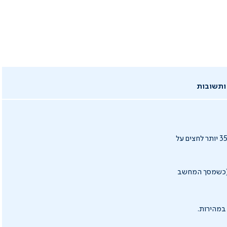
ותשובות
סגנון העבודה המודרני מאלץ אותנו לבלות שעות רבות מול המחשב וכשאנחנו יושבים, נוצרים כ-35% יותר לחצים על
ה (כשמסך המחשב