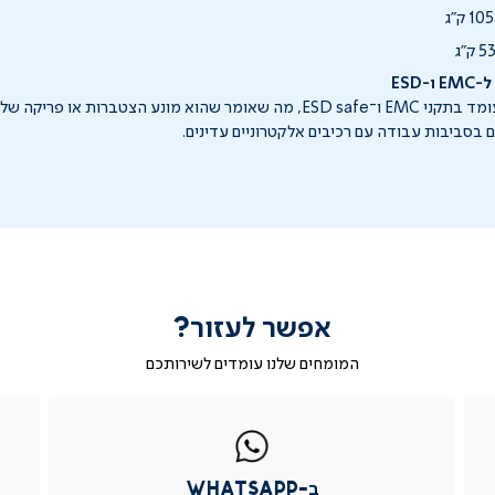
ESD
השולחן המתכוונן עומד בתקני EMC ו־ESD safe, מה שאומר שהוא מונע הצטברות
 בסביבות עבודה עם רכיבים אלקטרוניים עדינים.
אפשר לעזור?
המומחים שלנו עומדים לשירותכם
|
ב-
|
|
בטופס
ב-
WhatsApp
ב-
פניה
בטופס
whatsapp
whatsapp
פניה
|
|
|
ב-WhatsApp
עמוד
עמוד
עמוד