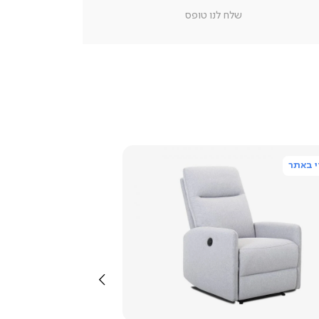
מוצר
שלח לנו טופס
צור
קשר
(54)
 באתר
צפייה
מהירה
שמאלה
4.3
star