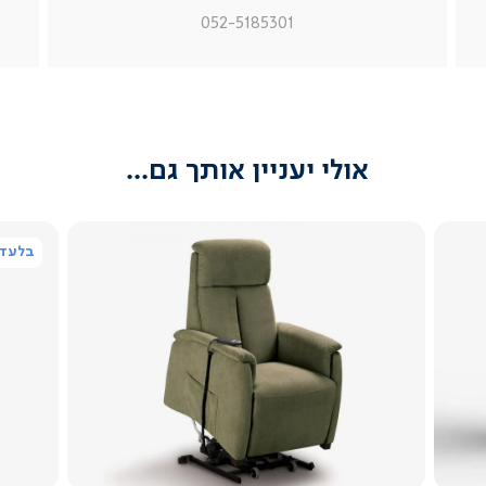
מוצר
מוצר
מוצר
052-5185301
צור
צור
צור
קשר
קשר
קשר
(54)
(54)
(54)
אולי יעניין אותך גם...
בלעדי
צפייה
מהירה