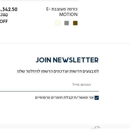
החל מ-
החל מ-
3,490 ₪
כורסה מעוצבת E-
,342.50 ₪
MOTION
מחיר
,790 ₪
רגיל
 OFF
חום
אפור
בז'
כהה
JOIN NEWSLETTER
למבצעים חדשות ועדכונים הרשמו לניוזלטר שלנו
הכניסו מייל
אני מאשר/ת קבלת חומרים פרסומיים