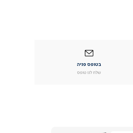
|
בטופס
פניה
|
בטופס פניה
עמוד
מוצר
שלח לנו טופס
צור
קשר
(54)