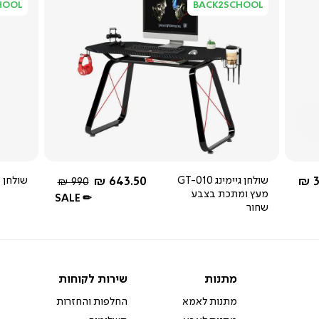
HOOL
BACK2SCHOOL
צפייה
מהירה
שחור
 מ-
החל מ-
3
שולחן גיימינג GT-010
643.50 ₪
שולחן מחש
מחיר
990 ₪
מעץ ומתכת בצבע
רגיל
SALE ✏
שחור
מתנות
שירות
מתנות
שירות לקוחות
לקוחות
מתנות לאמא
החלפות והחזרות