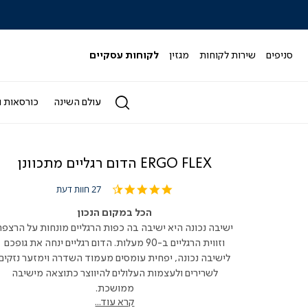
|
|
|
|
|
ידר
סליידר
סליידר
סליידר
סליידר
סליידר
גים
מותגים
מותגים
מותגים
מותגים
מותגים
-
-
-
-
-
סניפים
שירות לקוחות
מגזין
לקוחות עסקיים
הדר
הדר
הדר
הדר
הדר
(164)
(164)
(164)
(164)
(164)
עולם השינה
כורסאות ו
ERGO FLEX הדום רגליים מתכוונן
4.3
27 חוות דעת
star
rating
הכל במקום הנכון
ישיבה נכונה היא ישיבה בה כפות הרגליים מונחות על הרצפה
וזווית הרגליים ב-90 מעלות. הדום רגליים ינחה את גופכם
לישיבה נכונה, יפחית עומסים מעמוד השדרה וימזער נזקים
לשרירים ולעצמות העלולים להיווצר כתוצאה מישיבה
ממושכת.
קרא עוד...