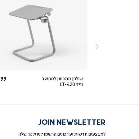
ייה
צפייה
ירה
מהירה
ימינה
3.0
star
rating
ור
אפור
החל מ-
החל
119 ₪
שולחן מתכוונן למחשב
99 ₪
נייד LT-420
JOIN NEWSLETTER
למבצעים חדשות ועדכונים הרשמו לניוזלטר שלנו