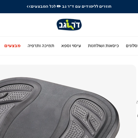
חוזרים ללימודים עם ד"ר גב
✏️ לכל המבצעים>>
סלונים
כיסאות ושולחנות
עיסוי וספא
תמיכה ותרפיה
מבצעים