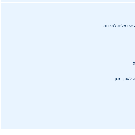
שונות: 10 ס"מ, 13.5 ס"מ ו-16.5 ס"מ, להתאמה אידאלית למידות
.
 לאורך זמן.