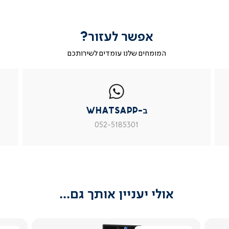
אפשר לעזור?
המומחים שלנו עומדים לשירותכם
|
ב-
|
|
בטופס
ב-
WhatsApp
ב-
פניה
בטופס
whatsapp
whatsapp
פניה
|
|
|
ב-WhatsApp
עמוד
עמוד
עמוד
מוצר
מוצר
מוצר
052-5185301
צור
צור
צור
קשר
קשר
קשר
(54)
(54)
(54)
אולי יעניין אותך גם...