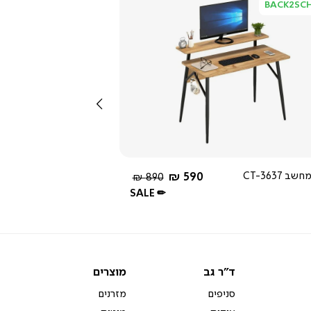
BACK2SC
צפייה
מהירה
שמאלה
3.0
star
rating
החל מ-
ב CT-3637
590 ₪
מחיר
890 ₪
רגיל
SALE ✏
ד"ר
מוצרים
ד"ר גב
מוצרים
גב
סניפים
מזרנים