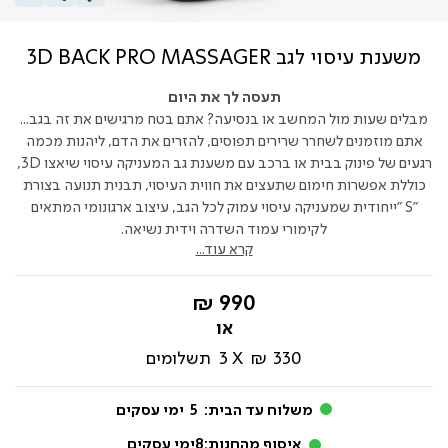
משענת עיסוי לגב 3D BACK PRO MASSAGER
תעסה לך את היום
מבלים שעות מול המחשב או בנסיעה? אתם בטח מרגישים את זה בגב...
אתם מוזמנים לשחרר שרירים תפוסים, להזרים את הדם, ליהנות מכמה
רגעים של פינוק בבית או ברכב עם משענת גב המעניקה עיסוי שיאצו 3D,
כוללת אפשרות חימום שתעצים את חווית העיסוי, תבנית תנועה בצורת
"S "ייחודית שמעניקה עיסוי עמוק לכל הגב, עיצוב ארגונומי המתאים
לקימורי עמוד השדרה וידית נשיאה.
קרא עוד...
החל
990 ₪
מ-
330 ₪
3
תשלומים
משלוח עד הבית:
5
ימי עסקים
איסוף מהחנות:
8
ימי עסקים