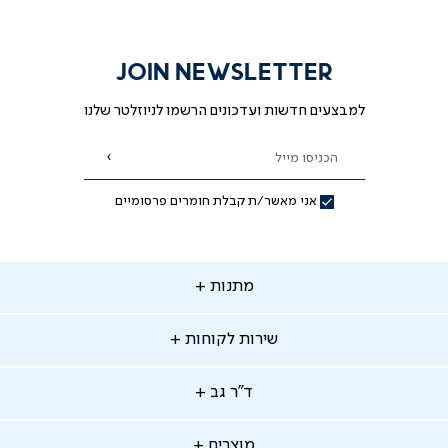
JOIN NEWSLETTER
למבצעים חדשות ועדכונים הרשמו לניוזלטר שלנו
הכניסו מייל
הרשמה
אני מאשר/ת קבלת חומרים פרסומיים
תנות
מתנות
ירות
שירות לקוחות
קוחות
מתנות לאמא
מתנות לאבא
"ר
ד"ר גב
ב
החלפות והחזרות
מתנות מקוריות
תשלומים
וצרים
מוצרים