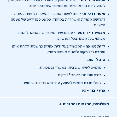
אפשרות חימום -
אם מתחשק לך להעצים את חווית העיסוי, ניתן
להפעיל את החימום וליהנות מעיסוי אינטנסיבי יותר.
עיסוי דו כיווני -
ניתן לשנות את כיוון העיסוי בלחיצת כפתור,
להרגשה מפנקת ומשחררת במיוחד, כמעט כמו ידיים של מעסה
מקצועי.
מכשיר נייד ונטען -
עם מכשיר העיסוי הזה אפשר ליהנות
מעיסוי בכל מקום ובכל רגע ביום.
ידית נשיאה -
המכשיר בעל ידית אחיזה כך שניתן לקחת אותו
איתכם לכל מקום וליהנות מעיסוי מפנק.
טוב לדעת:
מתאים לשימוש בבית, במשרד ובמכונית.
כיבוי אוטומטי לאחר 15 דקות.
לחולי סכרת מומלץ להיוועץ עם רופא בטרם השימוש.
ארץ ייצור -
סין
משלוחים, החלפות והחזרות