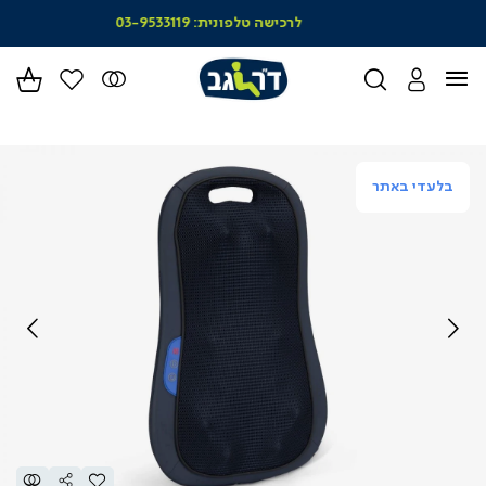
|
לרכישה טלפונית: 03-9533119
סל
מו
-
הד
(164)
בלעדי באתר