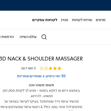
|
|
|
|
|
ידר
סליידר
סליידר
סליידר
סליידר
סליידר
גים
מותגים
מותגים
מותגים
מותגים
מותגים
-
-
-
-
-
סניפים
שירות לקוחות
מגזין
לקוחות עסקיים
הדר
הדר
הדר
הדר
הדר
(164)
(164)
(164)
(164)
(164)
עולם השינה
כורסאות ו
3D NACK & SHOULDER MASSAGER
3.0
3 חוות דעת
star
rating
30 ימי ניסיון + שנתיים אחריות
תעסו משהו טוב
באמצע היום או דווקא בסופו - מגיע לך לקחת פסק זמן
ופשוט... להירגע.
מכשיר עיסוי נייד שמתמקד בעיקר לעיסוי בצוואר אך
מתאים לכל אזור בגוף, כולל 4 ראשי עיסוי שמעניקים עיסוי