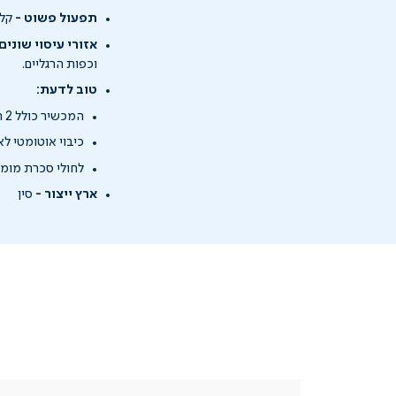
תפעול פשוט -
קל ליהנו
אזורי עיסוי שונים 
וכפות הרגליים.
טוב לדעת:
המכשיר כולל 2 תוכניות עיסוי ו-2 מהירויות שונות לבחירה.
כיבוי אוטומטי לאחר 15 
לחולי סכרת מומל
ארץ ייצור -
סין
|
בטלפון
|