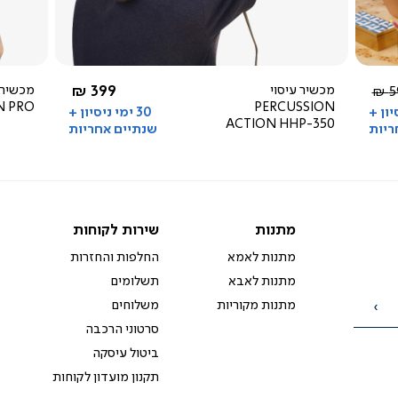
3.7
star
rating
החל מ-
מכשיר עיסוי
399 ₪
מכשיר 
יר
59
N PRO
PERCUSSION
ל
סיון +
30 ימי ניסיון +
ACTION HHP-350
ריות
שנתיים אחריות
מתנות
שירות
מתנות
שירות לקוחות
לקוחות
מתנות לאמא
החלפות והחזרות
מתנות לאבא
תשלומים
מתנות מקוריות
משלוחים
הרשמה
סרטוני הרכבה
ביטול עיסקה
תקנון מועדון לקוחות