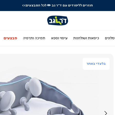
חוזרים ללימודים עם ד"ר גב
✏️ לכל המבצעים>>
סלונים
כיסאות ושולחנות
עיסוי וספא
תמיכה ותרפיה
מבצעים
בלעדי באתר