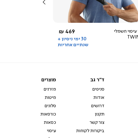
שמאלה
3.0
star
rating
החל מ-
עיסוי חשמלי
469 ₪
TWI
30 ימי ניסיון +
שנתיים אחריות
ד"ר
מוצרים
ד"ר גב
מוצרים
גב
סניפים
מזרנים
אודות
מיטות
דרושים
סלונים
תקנון
כורסאות
צור קשר
כסאות
ביקורות לקוחות
עיסוי