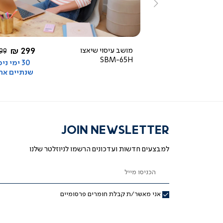
ימינה
3.5
star
rating
החל מ-
החל מ-
499 ₪
מושב עיסוי שיאצו
299 ₪
מח
9 ₪
SBM-65H
רגי
30 ימי ניסיון +
30 ימי ני
שנתיים אחריות
שנתיים אח
JOIN NEWSLETTER
למבצעים חדשות ועדכונים הרשמו לניוזלטר שלנו
הכניסו מייל
אני מאשר/ת קבלת חומרים פרסומיים