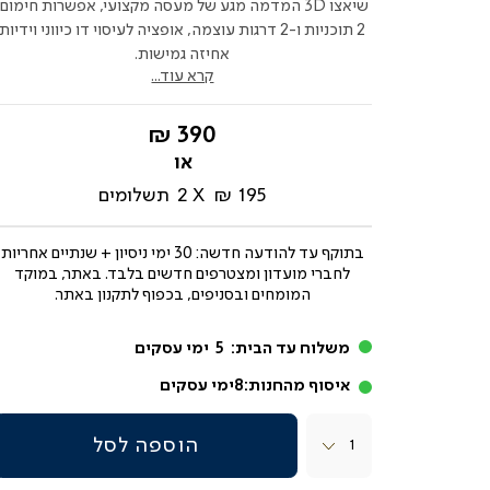
שיאצו 3D המדמה מגע של מעסה מקצועי, אפשרות חימום,
2 תוכניות ו-2 דרגות עוצמה, אופציה לעיסוי דו כיווני וידיות
אחיזה גמישות.
קרא עוד...
החל
390 ₪
מ-
195 ₪
2
תשלומים
בתוקף עד
להודעה חדשה: 30 ימי ניסיון + שנתיים אחריות
לחברי מועדון ומצטרפים חדשים בלבד. באתר, במוקד
המומחים ובסניפים, בכפוף לתקנון באתר.
משלוח עד הבית:
5
ימי עסקים
איסוף מהחנות:
8
ימי עסקים
כמות
הוספה לסל