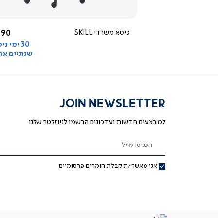
4.0
star
rating
ור
אפור
החל מ-
החל
1,190 ₪
כיסא משרדי SKILL
90 ₪
ור
30 ימי ניסיון +
30 ימי ני
שנתיים אחריות
שנתיים אח
JOIN NEWSLETTER
למבצעים חדשות ועדכונים הרשמו לניוזלטר שלנו
הכניסו מייל
אני מאשר/ת קבלת חומרים פרסומיים