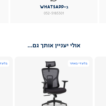
|
|
|
ב-WhatsApp
עמוד
עמוד
עמוד
מוצר
מוצר
מוצר
052-5185301
צור
צור
צור
קשר
קשר
קשר
(54)
(54)
(54)
אולי יעניין אותך גם...
בלעדי באתר
בלעדי
צפייה
מהירה