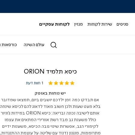
|
|
|
|
|
ידר
סליידר
סליידר
סליידר
סליידר
סליידר
גים
מותגים
מותגים
מותגים
מותגים
מותגים
-
-
-
-
-
סניפים
שירות לקוחות
מגזין
לקוחות עסקיים
הדר
הדר
הדר
הדר
הדר
(164)
(164)
(164)
(164)
(164)
עולם השינה
כורסאות ו
כיסא תלמיד ORION
5.0
1 חוות דעת
star
rating
יש נוחות באופק
אם תבדקו כמה זמן ילדכם יושבים ביום, תמצאו שמדובר
בלא מעט שעות ולכן חשוב מאוד לדאוג להם לכיסא שינחה
אותם לישיבה נכונה ובריאה: כיסא ORION במידות ג'וניור
כולל משענת גב מבד רשת אוורירי המתאים את עצמו
לקימורי הגב, אפשרות שינוי גובה הכיסא, משענות ידיים
מתרוממות, מנגנון נדנוד עם שליטה על עוצמת ההתנגדות,