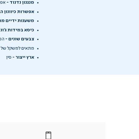
מנגנון נדנוד -
אפשר
אפשרות כיוונון ה
משענות ידיים מת
כיסא במידות ג'וני
צבעים שונים -
הכי
מתאים למשקל של עד 80 
ארץ ייצור -
סין
|
בטלפון
|
בטלפון
בטלפון
|
|