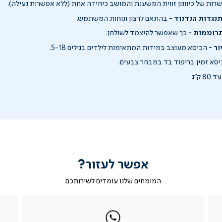
ות של כיוונון זווית המשענת והמושב כיחידה אחת (ללא אפשרות נעילה).
תנגדות הנדנוד -
בהתאם לרצון ונוחות המשתמש.
רוממות -
כך שאפשר להיצמד לשולחן.
ור -
הכיסא מעוצב במידות המתאימות לילדים בגילים 5-18.
סא זמין בריפוד בד במבחר צבעים.
ק"ג
אפשר לעזור?
המומחים שלנו עומדים לשירותכם
|
ב-
|
|
בטופס
ב-
WhatsApp
ב-
פניה
בטופס
whatsapp
whatsapp
פניה