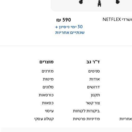
4.5
star
rating
שחור
החל מ-
 NETFLEX
590 ₪
30 ימי ניסיון +
שנתיים אחריות
ד"ר
מוצרים
ד"ר גב
מוצרים
גב
סניפים
מזרנים
אודות
מיטות
דרושים
סלונים
תקנון
כורסאות
צור קשר
כסאות
ביקורות לקוחות
עיסוי
אחריות
מדיניות פרטיות
קטלוג עסקי