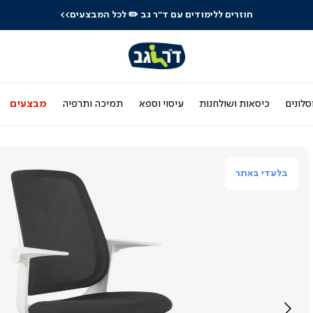
חוזרים ללימודים עם ד"ר גב
✏️ לכל המבצעים>>
סלונים
כיסאות ושולחנות
עיסוי וספא
תמיכה ותרפיה
מבצעים
בלעדי באתר