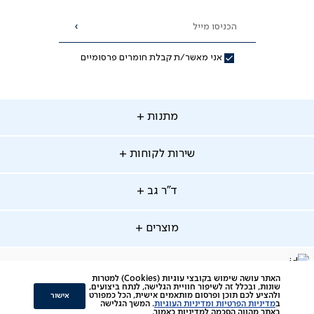
הכניסו מייל
הרשמה
אני מאשר/ת קבלת חומרים פרסומיים
תנות
מתנות
ירות
שירות לקוחות
קוחות
מתנות לאמא
מתנות לאבא
"ר
ד"ר גב
ב
החלפות והחזרות
מתנות מקוריות
תשלומים
וצרים
מוצרים
סניפים
משלוחים
אודות
סרטוני הרכבה
מזרנים
דרושים
ביטול עיסקה
facebook
דברו
Instagram
האתר עושה שימוש בקובצי עוגיות (Cookies) למטרות
מיטות
תקנון
שונות, ובכלל זה לשיפור חוויית הגלישה, לנתח ביצועים,
תקנון מועדון לקוחות
איתנו
אישור
ולהציע לכם תוכן ופרסום מותאמים אישית, הכל כמפורט
ב
מדיניות הפרטיות ומדיניות העוגיות
. המשך הגלישה
סלונים
צור קשר
תקנון הטבת ימי ניסיון והרחבת אחריות
באתר מהווה הסכמה למדיניות כאמור.
ב-