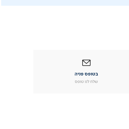
|
בטופס
פניה
|
בטופס פניה
עמוד
מוצר
שלח לנו טופס
צור
קשר
(54)