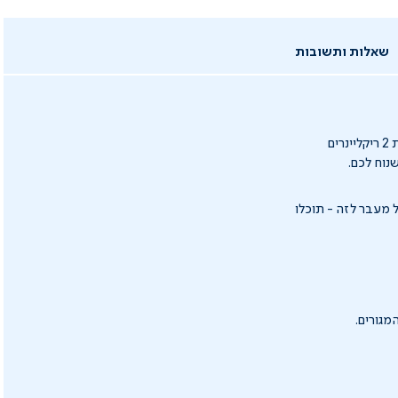
שאלות ותשובות
אין כמו ההרגשה הזו של להתרווח בסלון, להרים רגליים וליהנות מהרוגע... מערכת הישיבה הזו כוללת 2 ריקליינרים
נוח לכם.
 מעבר לזה - תוכלו
גורים.