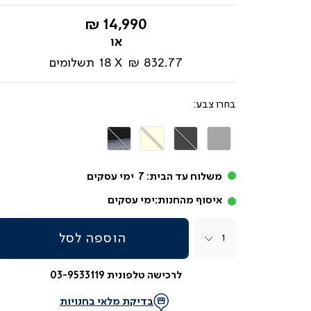
החל
14,990 ₪
מ-
832.77 ₪
18
תשלומים
צבע
אפור
אפור
בז'
אפור
בהיר
כהה
שחור
משלוח עד הבית:
7
ימי עסקים
איסוף מהחנות:
ימי עסקים
כמות
הוספה לסל
לרכישה טלפונית 03-9533119
בדיקת מלאי בחנויות