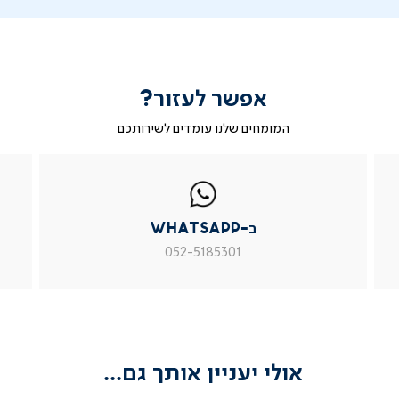
אפשר לעזור?
המומחים שלנו עומדים לשירותכם
|
ב-
|
|
בטופס
ב-
WhatsApp
ב-
פניה
בטופס
whatsapp
whatsapp
פניה
|
|
|
ב-WhatsApp
עמוד
עמוד
עמוד
מוצר
מוצר
מוצר
052-5185301
צור
צור
צור
קשר
קשר
קשר
(54)
(54)
(54)
אולי יעניין אותך גם...