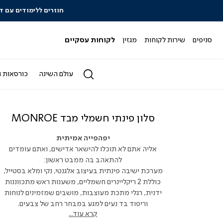
כל המבצעים>>
סניפים
שירות לקוחות
מגזין
לקוחות עסקיים
עולם השינה
כורסאות ו
סלון פינתי חשמלי מבד MONROE
יפהפייה אמיתית
אליה אתם לא תוכלו להישאר אדישים, ואתם עומדים
להתאהב בה ממבט ראשון:
מערכת ישיבה פינתית בעיצוב אלגנטי, נקי ומלא בסטייל,
כוללת 2 ריקליינרים חשמליים, משענות ראש מתכווננות
ידנית, רגלי מתכת מעוצבות, מושבים שמזמינים לנוחות
וריפוד בד נעים למגע במבחר רחב של צבעים.
קרא עוד...