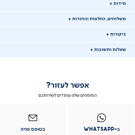
מידות
משלוחים, החלפות והחזרות
ביקורות
שאלות ותשובות
אפשר לעזור?
שאלו שאלה
המומחים שלנו עומדים לשירותכם
-
|
|
בטופס
|
-
WhatsAp
ב-
פניה
בטופס
בטופס
12/04/26
whatsap
whatsapp
פניה
פניה
שלמה ז.
שז
|
|
|
משתמש מאומת
ב-WhatsApp
בטופס פניה
מוד
עמוד
עמוד
עמוד