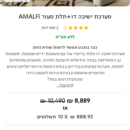
מערכת ישיבה דו+תלת מעור AMALFI
4.0
2 חוות דעת
star
rating
ללא מע"מ
כבר במבט אפשר לראות שהיא נוחה
מערכת ישיבה דו ותלת בריפוד עור עם משענות ידיים שופעות, משענות
גב המחולקות בצורה אידאלית להענקת תמיכה, מושבים שמזמינים
לנוחות, מערכת קפיצים מבודדים בבסיס הספות והדומי רגליים רציפים
ומרופדים שיפתחו עבורכם הודות למנגנון הידני.
מוכנים להרגיש בנוח?
קרא עוד...
החל
מחיר
10,490 ₪
8,889 ₪
מ-
רגיל
888.92 ₪
10
תשלומים