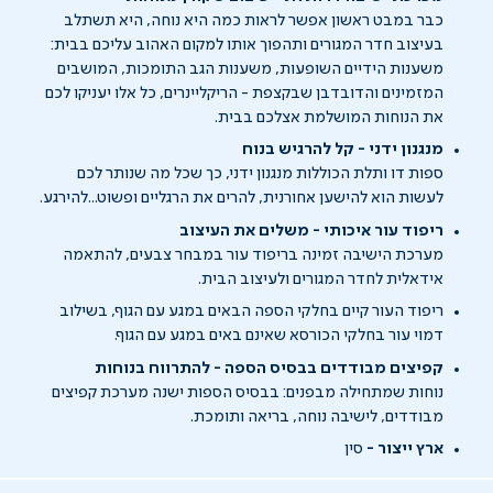
כבר במבט ראשון אפשר לראות כמה היא נוחה, היא תשתלב
בעיצוב חדר המגורים ותהפוך אותו למקום האהוב עליכם בבית:
משענות הידיים השופעות, משענות הגב התומכות, המושבים
המזמינים והדובדבן שבקצפת - הריקליינרים, כל אלו יעניקו לכם
את הנוחות המושלמת אצלכם בבית.
מנגנון ידני - קל להרגיש בנוח
ספות דו ותלת הכוללות מנגנון ידני, כך שכל מה שנותר לכם
לעשות הוא להישען אחורנית, להרים את הרגליים ופשוט...להירגע.
ריפוד עור איכותי - משלים את העיצוב
מערכת הישיבה זמינה בריפוד עור במבחר צבעים, להתאמה
אידאלית לחדר המגורים ולעיצוב הבית.
ריפוד העור קיים בחלקי הספה הבאים במגע עם הגוף, בשילוב
דמוי עור בחלקי הכורסא שאינם באים במגע עם הגוף.
קפיצים מבודדים בבסיס הספה - להתרווח בנוחות
נוחות שמתחילה מבפנים: בבסיס הספות ישנה מערכת קפיצים
מבודדים, לישיבה נוחה, בריאה ותומכת.
ארץ ייצור -
סין