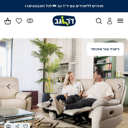
חוזרים ללימודים עם ד"ר גב
✏️ לכל המבצעים>>
ידר
גים
ר
ריפוד עור איכותי