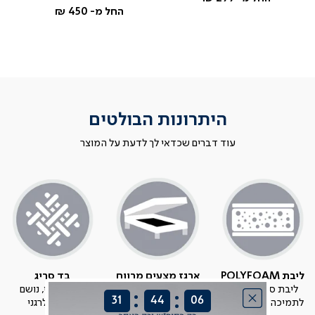
החל מ-
450 ₪
היתרונות הבולטים
עוד דברים שכדאי לך לדעת על המוצר
ליבת POLYFOAM
ארגז מצעים מרווח
בד סריג
:
:
ליבת ספוג איכותי
אחסון נוח
בד אוורירי, נושם
31
44
06
לתמיכה נוחה וראויה
בחדר השינה
ואנטי אלרגני