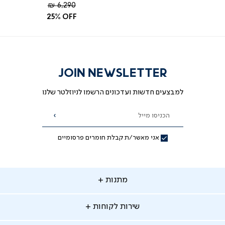
ת: היי מירב, דרגת הקושי במזרן של מיטת SUN 
מחיר
6,290 ₪
רגיל
היא בינונית
25% OFF
מאת ד"ר גב
JOIN NEWSLETTER
למבצעים חדשות ועדכונים הרשמו לניוזלטר שלנו
הכניסו מייל
הרשמה
אני מאשר/ת קבלת חומרים פרסומיים
תנות
מתנות
ירות
שירות לקוחות
קוחות
מתנות לאמא
מתנות לאבא