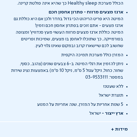
הכולל מערכת Healthy sleep כך שהיא אינה פולטת קרינה.
ארגז מצעים מרווח - פתרון אחסון חכם
המיטה היא פריט הריהוט הכי גדול בחדר ולכן אם היא כוללת גם
ארגז מצעים - אתם זוכים בפתרון אחסון חכם וזמין!
המיטה כוללת ארגז מצעים מרווח העשוי מעץ סנדוויץ' ומצופה
בפורמייקה, כך שתוכלו לאחסן בו מצעים, שמיכות ופריטים
שחשוב לכם שיישארו קרוב ובמקום שאינו גלוי לעין.
המזרן כולל מערכת תמיכה היקפית
ניתן להזמין את רגלי המיטה ב-6 צבעים שונים (צהוב, כסוף,
שחור, כחול, ניקל עגול 5 ס"מ, ניקל 10 ס"מ) באמצעות נציג שירות
במספר: 03-9533111
ללא שעטנז
תוצרת ישראל
5 שנות אחריות על המזרן, שנה אחריות על המנוע
ארץ ייצור -
ישראל
מידות