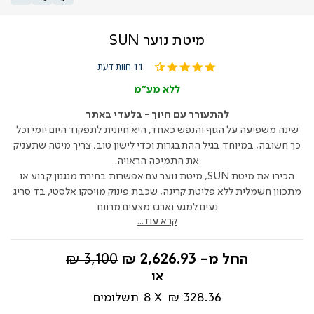
מיטת נוער SUN
4.4
11 חוות דעת
star
rating
ללא מע"מ
להתעורר עם חיוך - בלעדי באתר
שינה משפיעה על הגוף והנפש כאחד, היא חיונית לתפקוד היום יומי וכל
כך חשובה, במיוחד בגיל ההתבגרות וכדי לישון טוב, צריך מיטה שתעניק
את התמיכה הראויה.
הכירו את מיטת SUN, מיטת נוער עם אפשרות בחירת מנגנון קבוע או
מתכוון חשמלית ללא פליטת קרינה, שכבת פינוק מויסקו אלסטי, בד סריג
נעים למגע וארגז מצעים מרווח
קרא עוד...
מחיר
החל מ-
2,626.93 ₪
3,100 ₪
רגיל
328.36 ₪
8
תשלומים