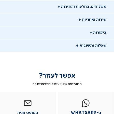
משלוחים, החלפות והחזרות
שירות ואחריות
ביקורות
שאלות ותשובות
אפשר לעזור?
שאלו שאלה
המומחים שלנו עומדים לשירותכם
-
|
|
בטופס
|
-
WhatsAp
ב-
פניה
בטופס
בטופס
16/11/24
whatsap
whatsapp
פניה
פניה
פוחוב נ.
פנ
|
|
|
משתמש מאומת
ב-WhatsApp
בטופס פניה
מוד
עמוד
עמוד
עמוד