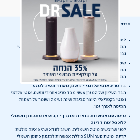
פרטי מוצר
ליבת ספוג איכותי - תמיכה חזקה ויציבה
המיטה בעלת ליבת ספוג איכותי המעניק תמיכה בדרגת קושי
גבוהה יחסית
קשה שתעניק לילדכם את התמיכה הראויה.\
שכבת ויסקו אלסטי - לנוחות מותאמת אישית
המיטה כוללת שכבת ויסקו אלסטי, חומר בעל תכונות זיכרון
המתאים את עצמו לשינוי תנוחות ולקימורי עמוד השדרה.
בד סריג אנטי אלרגני - נושם, מאורר ונעים למגע
הבד העליון של המזרן עשוי מבד סריג אוורירי ונושם, אנטי אלרגני
ואנטי בקטריאלי היוצר סביבת שינה נעימה ושומר על רעננות
המיטה לאורך זמן.
מיטה עם אפשרות בחירת מנגנון - קבוע או מתכוונן חשמלי
ללא פליטת קרינה
לפני שרוכשים מיטה חשמלית, חשוב לוודא שהיא אינה פולטת
קרינה. מיטת נוער SUN כוללת אפשרות למנגנון כיוונון חשמלי