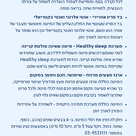
לכל נקודה בגוף, ומסייעת לעמוד השדרה לשמור על צורתו
הטבעית, לחוויית שינה בריאה ונוחה.
בד סריג אוורירי - אנטי אלרגני ואנטי בקטריאלי
בד הסריג שעוטף את החלק העליון של המיטה מאפשר מעבר של
אוויר, הוא נושם, אנטי אלרגני ואנטי בקטריאלי וכן הוא שומר על
רעננות המיטה לאורך זמן.
מערכת Healthy sleep - מיטה שאינה פולטת קרינה
לפני שאתם רוכשים מיטה חשמלית לילדכם, חשוב שתוודאו
שהיא אינה פולטת קרינה. הודות למערכת Healthy sleep
שקיימת במיטה אפשר להיות רגועים ולישון בראש שקט.
ארגז מצעים מרווח - שימושי, חכם וחוסך במקום
המיטה כוללת ארגז מצעים מרווח מעץ סנדוויץ' וציפוי פורמייקה,
כך שהיא מציעה מקום אחסון חכם ונוח לכלי מיטה ולכל פריט
שתרצו לשמור בקרבת מקום ובמקום שאינו גלוי לעין.
המיטה כוללת מערכת תמיכה היקפית - לשמירה על עמידות
המזרן לאורך זמן.
ניתן להזמין את רגלי המיטה ב-6 צבעים שונים (צהוב, כסוף,
שחור, כחול, ניקל עגול 5 ס"מ, ניקל 10 ס"מ) באמצעות נציג שירות
במספר: 03-9533111