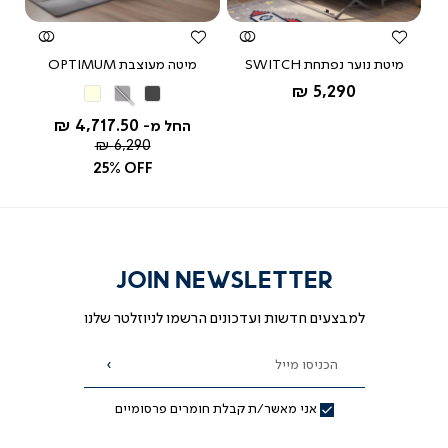
 ובסיס
מיטת נוער נפתחת SWITCH
מיטה מעוצבת OPTIMUM
החל מ-
5,290 ₪
אפור
אפור
בז'
כהה
בהיר
4,717.50 ₪
החל מ-
מחיר
6,290 ₪
רגיל
25% OFF
JOIN NEWSLETTER
למבצעים חדשות ועדכונים הרשמו לניוזלטר שלנו
הכניסו מייל
הרשמה
אני מאשר/ת קבלת חומרים פרסומיים