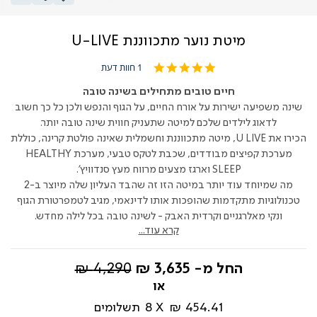
מיטת נוער מתכווננת U-LIVE
5.0
1 חוות דעת
star
rating
חיים טובים מתחילים בשינה טובה
שינה משפיעה ישירות על אורח החיים, על הגוף והנפש ולכן כל כך חשוב
לדאוג לילדים שלכם למיטה שתעניק חווית שינה טובה יותר.
הכירו את U LIVE, מיטה מתכווננת וחשמלית שאינה פולטת קרינה, כוללת
מערכת קפיצים מבודדים, שכבת לטקס טבעי, מערכת HEALTHY
SLEEP וארגז מצעים מרווח מעץ סנדוויץ'.
מה שמיוחד עוד יותר במיטה הזו זה שהבד העליון שלה מיוצר ב-2
טכנולוגיות מתקדמות שהופכות אותו לדינאמי, מגיב לטמפרטורת הגוף
ונקי מאלרגניים וקרדית האבק - לשינה טובה בכל לילה מחדש.
קרא עוד...
מחיר
החל מ-
3,635 ₪
4,290 ₪
רגיל
454.41 ₪
8
תשלומים