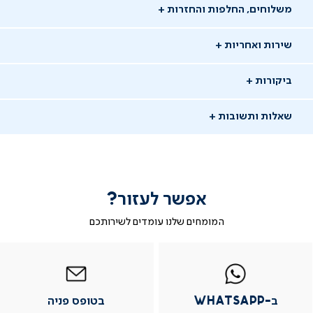
משלוחים, החלפות והחזרות
שירות ואחריות
ביקורות
שאלות ותשובות
אפשר לעזור?
שאלו שאלה
המומחים שלנו עומדים לשירותכם
-
|
|
בטופס
|
-
WhatsAp
ב-
פניה
בטופס
בטופס
02/05/26
whatsap
whatsapp
פניה
פניה
אילנה
א
|
|
|
משתמש מאומת
ב-WhatsApp
בטופס פניה
מוד
עמוד
עמוד
עמוד