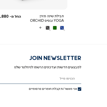
3,592.50 ₪
חבילת שינה מזרן
,880 ₪
החל מ-
החל מ-
YOGA ובסיס ORCHID
מחיר
4,790 ₪
רגיל
25% OFF
כחול
ירוק
אפור
More
כהה
Colors
JOIN NEWSLETTER
למבצעים חדשות ועדכונים הרשמו לניוזלטר שלנו
הכניסו מייל
אני מאשר/ת קבלת חומרים פרסומיים