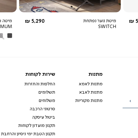
החל מ-
5
מיטת נוער נפתחת
5,290 ₪
מיטה מ
IMUM
SWITCH
אפור
אפ
כהה
בה
מתנות
שירות
מתנות
שירות לקוחות
לקוחות
מתנות לאמא
החלפות והחזרות
מתנות לאבא
תשלומים
מתנות מקוריות
משלוחים
הרשמה
סרטוני הרכבה
ביטול עיסקה
תקנון מועדון לקוחות
תקנון הטבת ימי ניסיון והרחבת 