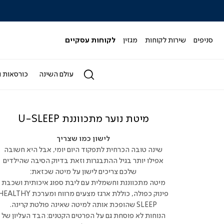
גב
✏️ לכל המבצעים>>
סניפים
שירות לקוחות
מגזין
לקוחות עסקיים
עולם השינה
כורסאות ו
מיטת נוער מתכווננת U-SLEEP
לישון כמו שצריך
שינה טובה הכרחית לתפקוד היום יומי, אבל היא חשובה
אפילו יותר בגיל ההתבגרות וזאת בדיוק הסיבה שהילדים
שלכם צריכים לישון על מיטה שכזאת:
מיטה מתכווננת וחשמלית עם ליבת ספוג איכותית ושכבת
פינוק כפולה, כוללת ארגז מצעים מרווח ומערכת ALTHY
SLEEP שהופכת אותה למיטה שאינה פולטת קרינה.
הנוחות לא פוסחת גם על הפרטים הקטנים: הבד העליון של