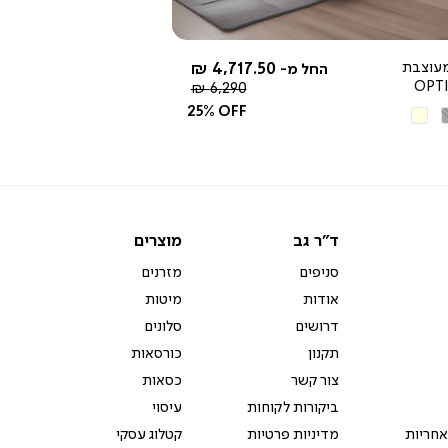
עוצבת
4,717.50 ₪
החל מ-
OPT
מחיר
6,290 ₪
רגיל
25% OFF
ור
בז'
יר
ד"ר
מוצרים
ד"ר גב
מוצרים
גב
סניפים
מזרנים
אודות
מיטות
דרושים
סלונים
תקנון
כורסאות
צור קשר
כסאות
ביקורות לקוחות
עיסוי
אחריות
מדיניות פרטיות
קטלוג עסקי