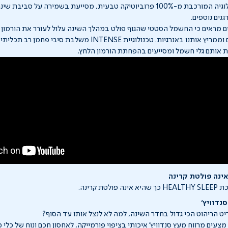
טכנולוגיה המורכבת מ-100% פרוביוטיקה טבעית, מסייעת בשמירה על סביבת 
נים נוספים.
 מראים כי החשמל הסטטי שהגוף פולט במהלך השינה עלול לעורר את הורמון ה
שפעיל בשעות היום וממריץ אותנו באנרגיות. טכנולוגיית INTENSE משל
ת אותם גלי חשמל ומסייעים בהפחתת הורמון הלחץ.
נה פולטת קרינה
ת קרינה.
נדוויץ'
ט הריהוט הכי גדול בחדר השינה, למה לא לנצל אותו עד הסוף?
צעים מרווח מעץ סנדוויץ' איכותי בציפוי פורמייקה, לאחסון חכם ונוח של כלי 