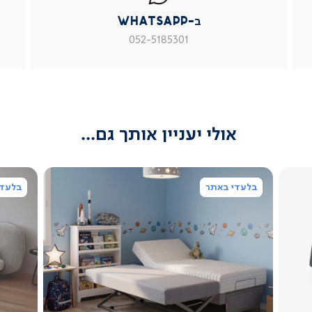
|
|
|
ב-WhatsApp
עמוד
עמוד
עמוד
מוצר
מוצר
מוצר
052-5185301
צור
צור
צור
קשר
קשר
קשר
(54)
(54)
(54)
אולי יעניין אותך גם...
בלעדי באתר
בלעדי
צפייה
מהירה