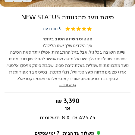
מיטת נוער מתכווננת NEW STATUS
4.8
5 חוות דעת
star
rating
סטטוס השינה הטוב ביותר
איך הילדים שלך ישנו הלילה?
שינה חשובה בכל גיל, אבל בגיל ההתבגרות אפילו יותר וזאת הסיבה
שחשוב שהילדים שלך ישנו על מיטה שתאפשר להם לישון טוב: מיטת
נוער מתכווננת וחשמלית בעלת ליבת ספוג, שכבת פינוק מויסקו אלסטי,
ארגז מצעים מרווח מעץ סנדוויץ', רגלי מתכת, בסיס מבד אפור ומזרן
עטוף בבד סריג נושם, אוורירי, אנטי אלרגני ואנטי בקטריאלי.
קרא עוד...
החל
3,390 ₪
מ-
423.75 ₪
8
תשלומים
משלוח עד הבית:
7
ימי עסקים