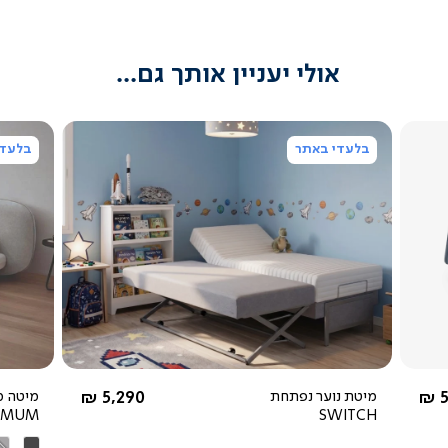
אולי יעניין אותך גם...
בלעדי באתר
בלעדי
צפייה
מהירה
החל מ-
5
מיטת נוער נפתחת
5,290 ₪
מיטה מ
IMUM
SWITCH
אפור
אפ