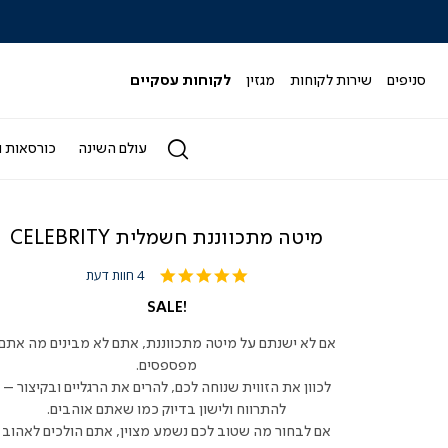
|
|
|
|
|
ידר
סליידר
סליידר
סליידר
סליידר
סליידר
גים
מותגים
מותגים
מותגים
מותגים
מותגים
-
-
-
-
-
סניפים
שירות לקוחות
מגזין
לקוחות עסקיים
הדר
הדר
הדר
הדר
הדר
(164)
(164)
(164)
(164)
(164)
עולם השינה
כורסאות ו
מיטה מתכווננת חשמלית CELEBRITY
4.8
4 חוות דעת
star
rating
SALE!
אם לא ישנתם על מיטה מתכווננת, אתם לא מבינים מה אתם
מפספסים.
לכוון את הזווית שנוחה לכם, להרים את הרגליים ובקיצור –
להתרווח ולישון בדיוק כמו שאתם אוהבים.
אם לבחור מה שטוב לכם נשמע מצוין, אתם הולכים לאהוב