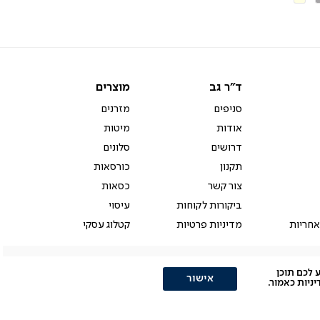
יר
ד"ר
מוצרים
ד"ר גב
מוצרים
גב
סניפים
מזרנים
אודות
מיטות
דרושים
סלונים
תקנון
כורסאות
צור קשר
כסאות
ביקורות לקוחות
עיסוי
אחריות
מדיניות פרטיות
קטלוג עסקי
ולהציע לכם תוכן
אישור
יות כאמור.