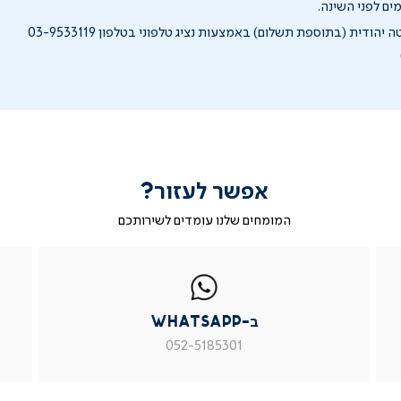
ים לפני השינה.
 יהודית (בתוספת תשלום) באמצעות נציג טלפוני בטלפון 03-9533119
אפשר לעזור?
המומחים שלנו עומדים לשירותכם
|
ב-
|
|
בטופס
ב-
WhatsApp
ב-
פניה
בטופס
whatsapp
whatsapp
פניה
|
|
|
ב-WhatsApp
עמוד
עמוד
עמוד
מוצר
מוצר
מוצר
052-5185301
צור
צור
צור
קשר
קשר
קשר
(54)
(54)
(54)