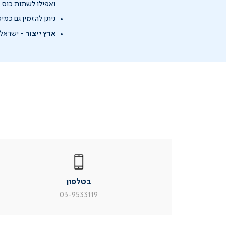
ואפילו לשתות כוס מ
ניתן להזמין גם כמיטה
ארץ ייצור -
ישראל
|
בטלפון
|
בטלפון
בטלפון
|
|
עמוד
עמוד
בטלפון
מוצר
מוצר
צור
צור
03-9533119
קשר
קשר
(54)
(54)