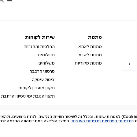
כהה
בה
מתנות
שירות
מתנות
שירות לקוחות
לקוחות
מתנות לאמא
החלפות והחזרות
מתנות לאבא
תשלומים
מתנות מקוריות
משלוחים
הרשמה
סרטוני הרכבה
ביטול עיסקה
תקנון מועדון לקוחות
תקנון הטבת ימי ניסיון והרחבת 
האתר עושה שימוש בקובצי עוגיות (Cookies) למטרות שונות, ובכלל זה לשיפור חוויית הגלישה, לנתח ביצועים, 
facebook
דברו
Instagram
 ב
מדיניות הפרטיות ומדיניות העוגיות
. המשך הגלישה באתר מהווה הסכמה למדינ
איתנו
ב-