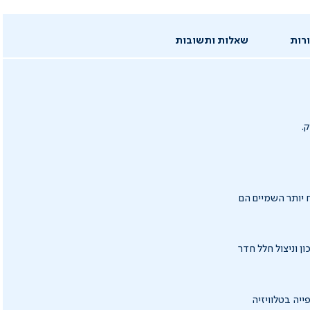
רות
שאלות ותשובות
.
 המיטה. בחלל קטן תעדיפו 200X160 ובחלל מרווח יותר השמיים הם
ן וניצול חלל חדר
יה בטלוויזיה