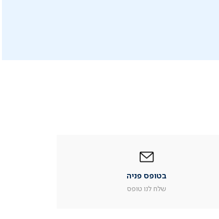
|
בטופס
פניה
|
בטופס פניה
עמוד
מוצר
שלח לנו טופס
צור
קשר
(54)