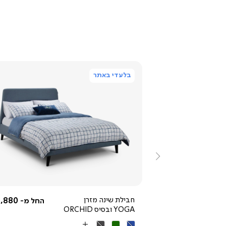
בלעדי באתר
ייה
צפייה
ירה
מהירה
ימינה
3,592.50 ₪
חבילת שינה מזרן
,880 ₪
החל מ-
החל מ-
YOGA ובסיס ORCHID
מחיר
4,790 ₪
רגיל
25% OFF
כחול
ירוק
אפור