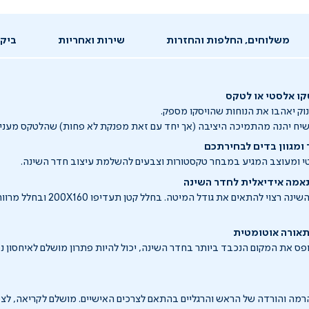
משלוחים, החלפות והחזרות
שירות ואחריות
ביקו
קו אלסטי או לטקס
נוק יאהבו את הנוחות שהויסקו מספק.
יח יהנה מהתמיכה היציבה (אך יחד עם זאת מפנקת לא פחות) שהלטקס מעניק
ומגוון בדים לבחירתכם
י ומעוצב המגיע במבחר טקסטורות וצבעים להשלמת עיצוב חדר השינה.
אמה אידיאלית לחדר השינה
בהתאם לחלל חדר השינה רצוי להתאים את גודל
תאורה אוטומטית
ס את המקום הנכבד ביותר בחדר השינה, יכול להיות פתרון מושלם לאיחסון נכו
ה והורדה של הראש והרגליים בהתאם לצרכים האישיים. מושלם לקריאה, לצפי