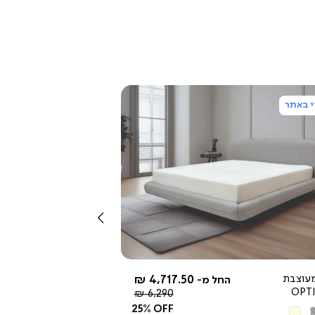
 באתר
צפייה
מהירה
שמאלה
עוצבת
4,717.50 ₪
החל מ-
OPT
מחיר
6,290 ₪
רגיל
25% OFF
ור
בז'