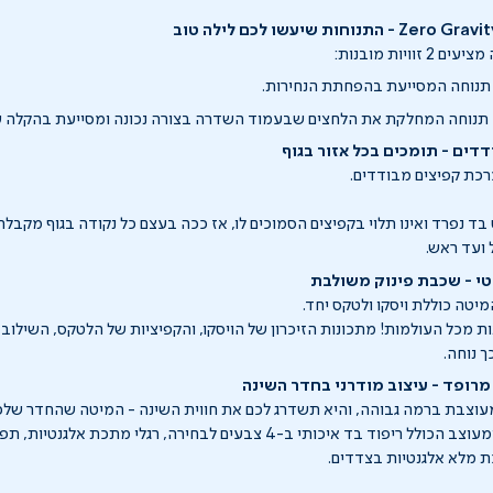
וויות מובנות:
דים - תומכים בכל אזור בגוף
רכת קפיצים מבודדים.
 בד נפרד ואינו תלוי בקפיצים הסמוכים לו, אז ככה בעצם כל נקודה בגוף מקב
 ועד ראש.
טי - שכבת פינוק משולבת
יטה כוללת ויסקו ולטקס יחד.
ות מכל העולמות! מתכונות הזיכרון של הויסקו, והקפיציות של הלטקס, השילוב
ך נוחה.
מרופד - עיצוב מודרני בחדר השינה
מעוצבת ברמה גבוהה, והיא תשדרג לכם את חווית השינה - המיטה שהחדר שלכם
ראש מיטה מרופד ומעוצב הכולל ריפוד בד איכותי ב-4 צבעים לבחירה, רגלי מת
 מלא אלגנטיות בצדדים.