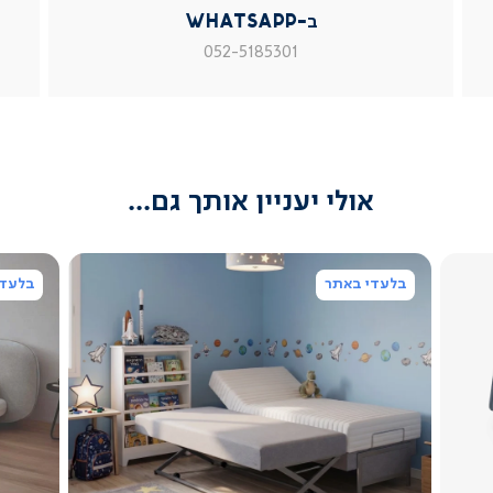
|
|
|
ב-WhatsApp
עמוד
עמוד
עמוד
מוצר
מוצר
מוצר
052-5185301
צור
צור
צור
קשר
קשר
קשר
(54)
(54)
(54)
אולי יעניין אותך גם...
בלעדי באתר
בלעדי
צפייה
מהירה