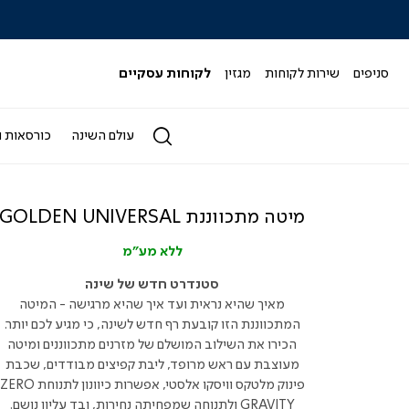
|
|
|
|
|
ידר
סליידר
סליידר
סליידר
סליידר
סליידר
גים
מותגים
מותגים
מותגים
מותגים
מותגים
-
-
-
-
-
סניפים
שירות לקוחות
מגזין
לקוחות עסקיים
הדר
הדר
הדר
הדר
הדר
(164)
(164)
(164)
(164)
(164)
עולם השינה
כורסאות ו
מיטה מתכווננת GOLDEN UNIVERSAL
ללא מע"מ
סטנדרט חדש של שינה
מאיך שהיא נראית ועד איך שהיא מרגישה - המיטה
המתכווננת הזו קובעת רף חדש לשינה, כי מגיע לכם יותר.
הכירו את השילוב המושלם של מזרנים מתכווננים ומיטה
מעוצבת עם ראש מרופד, ליבת קפיצים מבודדים, שכבת
פינוק מלטקס וויסקו אלסטי, אפשרות כיוונון לתנוחת ZERO
GRAVITY ולתנוחה שמפחיתה נחירות, ובד עליון נושם.