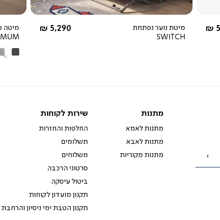
החל מ-
5
מיטת נוער נפתחת
5,290 ₪
מיטה מ
IMUM
SWITCH
אפור
אפ
כהה
בה
מתנות
שירות
מתנות
שירות לקוחות
לקוחות
מתנות לאמא
החלפות והחזרות
מתנות לאבא
תשלומים
מתנות מקוריות
משלוחים
הרשמה
סרטוני הרכבה
ביטול עיסקה
תקנון מועדון לקוחות
תקנון הטבת ימי ניסיון והרחבת 