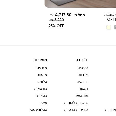
עוצבת
4,717.50 ₪
החל מ-
OPT
מחיר
6,290 ₪
רגיל
25% OFF
ור
בז'
יר
ד"ר
מוצרים
ד"ר גב
מוצרים
גב
סניפים
מזרנים
אודות
מיטות
דרושים
סלונים
תקנון
כורסאות
צור קשר
כסאות
ביקורות לקוחות
עיסוי
אחריות
מדיניות פרטיות
קטלוג עסקי