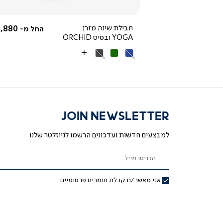
3,592.50 ₪
חבילת שינה מזרן
,880 ₪
החל מ-
החל מ-
YOGA ובסיס ORCHID
מחיר
4,790 ₪
רגיל
25% OFF
כחול
ירוק
אפור
More
כהה
Colors
JOIN NEWSLETTER
למבצעים חדשות ועדכונים הרשמו לניוזלטר שלנו
הכניסו מייל
אני מאשר/ת קבלת חומרים פרסומיים