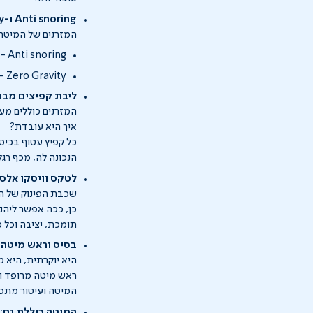
Anti snoring ו-Zero Gravity - התנוחות שיעשו לכם לילה טוב
המזרנים של המיטה מציעים 2 ז
Anti snoring - תנוחה המסייעת בהפחתת הנחירות.
Zero Gravity - תנוחה המחלקת את הלחצים שבעמוד השדרה בצורה נכונה ומסייעת בהקלה על כאבי גב.
ליבת קפיצים מבוד
המזרנים כוללים מע
איך היא עובדת?
כל קפיץ עטוף בכיס
הנכונה לה, מכף רגל
לטקס וויסקו אלס
שכבת הפינוק של המ
כן, ככה אפשר ליהנ
תומכת, יציבה וכל כ
בסיס וראש מיטה 
היא יוקרתית, היא 
המיטה ועיטור מתכת
המיטה כוללת גם: