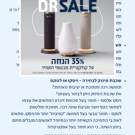
מיטה מתכווננת מאפשרת לך להתאים את התנוחה לגופך.
כשהרגליים והראש מעט גבוהים מהאגן ישנים טוב יותר. למה? כי זו
תנוחה המפחיתה לחצים מהגב התחתון, מקלה על הנשימה
ומשפרת את זרימת הדם. המיטה מעניקה נוחות הרבה מעבר
לשינה וזה כשמתעסקים בטלפון, צופים בטלוויזיה ואפילו לקימה
קלה יותר מהמיטה.
מערכת קפיצים מבודדים - לא רק זווית, גם נקודתית!
מערכת הקפיצים בנויה כך שכל קפיץ עטוף בכיס בד נפרד. זה
אומר שכל אחד מהקפיצים יכול לפעול באופן עצמאי ללא כל
תלות בקפיצים הסמוכים לו, לתמיכה פרטנית לכל נקודה ואזור
בגוף.
שכבת פינוק לבחירה - ויסקו או לטקס
תחושה רכה ותומכת או יציבות מאוזנת?
את שכבת הפינוק ניתן לבחור בעצמך!
ויסקו אלסטי - חומר בעל תכונות זיכרון המתאים את עצמו
למתאר הגוף ויוצר סביבת שינה רכה, תומכת ומלטפת.
לטקס - חומר טבעי בעל תחושה "קפיצית" יותר מהויסקו, מתאים
לאוהבי התמיכה הקשיחה יותר ובמיוחד לאנשים הסובלים מחום
בזמן השינה, כי הוא חומר בעל אפקט קירור.