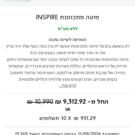
מיטה מתכווננת INSPIRE
ללא מע"מ
השראה לשינה טובה
רק כששוכבים על מיטה מתכווננת אפשר להבין כמה הגוף שלך היה צריך
את זה ואיך שינוי זווית משנה בעצם את הכל.
מיטה מתכווננת שהופכת כל שינה לשינה טובה יותר עם אפשרות כיוונון
מדויק של הראש והרגליים, כוללת מערכת קפיצים מבודדים, אפשרות
בחירה של שכבת פינוק מויסקו או לטקס, ראש מיטה מרופד ומעוצב
בקווים אנכיים, ארגז מצעים מעץ סנדוויץ' ורגליים אלגנטיות.
קרא עוד...
מחיר
החל מ-
9,312.92 ₪
10,990 ₪
רגיל
931.29 ₪
10
תשלומים
בתוקף עד
11/09/2026, ההנחה האפקטיבית בפועל 15.26%