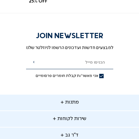
25% OFF
לפרטים נוספים נשמח לעזור בטל'- 03-
9533119
JOIN NEWSLETTER
מאת ד"ר גב
למבצעים חדשות ועדכונים הרשמו לניוזלטר שלנו
הכניסו מייל
הרשמה
אני מאשר/ת קבלת חומרים פרסומיים
תנות
מתנות
ירות
שירות לקוחות
קוחות
מתנות לאמא
מתנות לאבא
"ר
ד"ר גב
ב
החלפות והחזרות
מתנות מקוריות