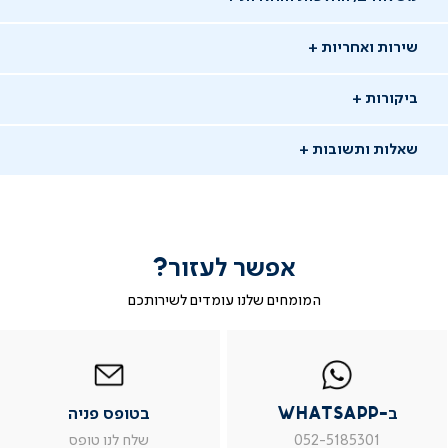
שירות ואחריות
ביקורות
שאלות ותשובות
אפשר לעזור?
שאלו שאלה
המומחים שלנו עומדים לשירותכם
-
|
|
בטופס
|
-
WhatsAp
ב-
פניה
בטופס
בטופס
02/05/26
whatsap
whatsapp
פניה
פניה
ברוריה
ב
|
|
|
משתמש מאומת
ב-WhatsApp
בטופס פניה
מוד
עמוד
עמוד
עמוד
וצר
מוצר
מוצר
מוצר
ש: מיטה מתכוננת אינספייר היגן יש מאחז לפתיחת
052-5185301
שלח לנו טופס