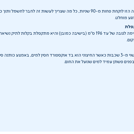
גע מוחלט.
פלת
סאונת האדים מתאימה לגובה של עד 196 ס"מ (בישיבה כמובן) והיא מתקפלת בקלות לתי
ום.
הבד של הסאונה עשוי מ-3 שכבות כאשר החיצוני הוא בד אוקספורד חסין למים, באמצע כו
ובפנים פשתן עמיד למים שנועל את החום.