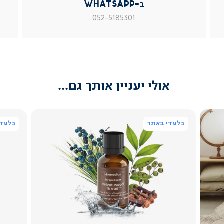
ב-WhatsApp
עמוד
עמוד
עמוד
מוצר
מוצר
מוצר
052-5185301
צור
צור
צור
קשר
קשר
קשר
(54)
(54)
(54)
אולי יעניין אותך גם...
בלעדי באתר
בלעדי
צפייה
מהירה