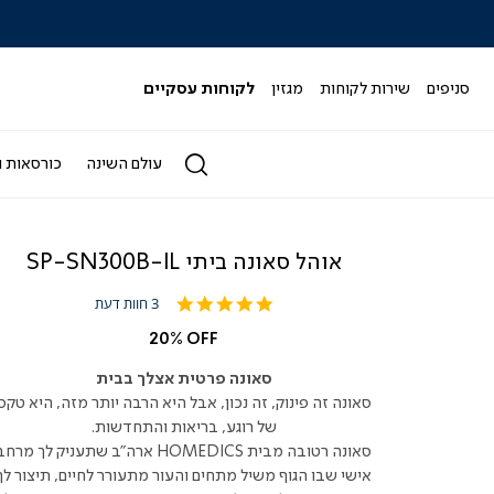
כל המבצעים>>
סניפים
שירות לקוחות
מגזין
לקוחות עסקיים
עולם השינה
כורסאות ו
אוהל סאונה ביתי SP-SN300B-IL
5.0
3 חוות דעת
star
rating
20% OFF
סאונה פרטית אצלך בבית
סאונה זה פינוק, זה נכון, אבל היא הרבה יותר מזה, היא טקס
של רוגע, בריאות והתחדשות.
סאונה רטובה מבית HOMEDICS ארה"ב שתעניק לך מרח
אישי שבו הגוף משיל מתחים והעור מתעורר לחיים, תיצור לך