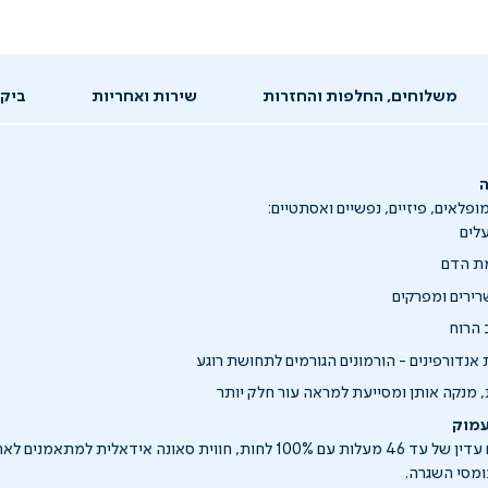
משלוחים, החלפות והחזרות
שירות ואחריות
ביקו
ה
ופלאים, פיזיים, נפשיים ואסתטיים:
עלים
ת הדם
ירים ומפרקים
הרוח
דורפינים - הורמונים הגורמים לתחושת רוגע
 מנקה אותן ומסייעת למראה עור חלק יותר
עמוק
הסאונה מציעה חום עדין של עד 46 מעלות עם 100% לחות, חווית סאונה אידאלית 
ומסי השגרה.