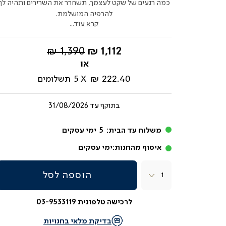
כמה רגעים של שקט לעצמך, תשחרר את השרירים ותהיה לך
להרפיה המושלמת.
קרא עוד...
החל
מחיר
1,390 ₪
1,112 ₪
מ-
רגיל
222.40 ₪
5
תשלומים
בתוקף עד
31/08/2026
משלוח עד הבית:
5
ימי עסקים
איסוף מהחנות:
ימי עסקים
כמות
הוספה לסל
לרכישה טלפונית 03-9533119
בדיקת מלאי בחנויות