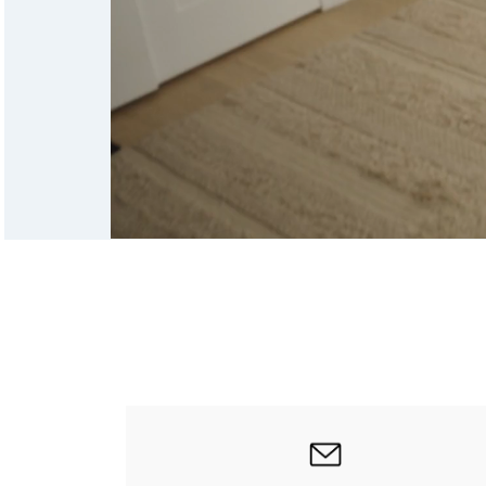
|
בטופס
פניה
|