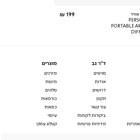
החל מ-
וויר
199 ₪
PER
PORTABLE 
DIF
ד"ר
מוצרים
ד"ר גב
מוצרים
גב
סניפים
מזרנים
אודות
מיטות
דרושים
סלונים
תקנון
כורסאות
צור קשר
כסאות
ביקורות לקוחות
עיסוי
אחריות
מדיניות פרטיות
קטלוג עסקי