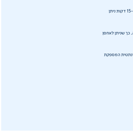
ההרכבה של הסאונה הזו לוקחת פחות מ-90 שניות, כל מה שצריך לעשות זה לחבר לחשמל ותוך כ-15 דקות ניתן
ק נשיאה, כך שניתן לאחסן
תנה סינתטית המספקת