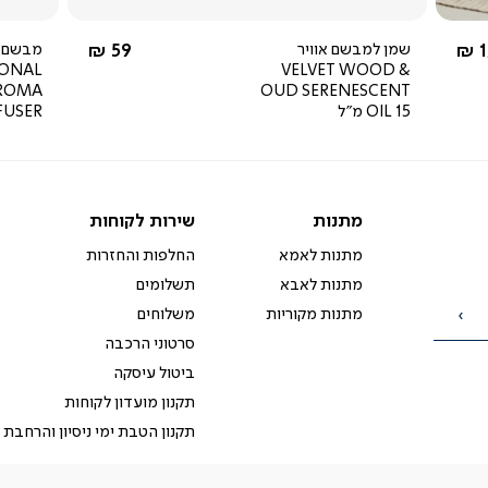
מ-
החל מ-
1
שמן למבשם אוויר
59 ₪
מבשם א
SONAL
VELVET WOOD &
AROMA
OUD SERENESCENT
OIL 15 מ"ל
FUSER
מתנות
שירות
מתנות
שירות לקוחות
לקוחות
מתנות לאמא
החלפות והחזרות
מתנות לאבא
תשלומים
מתנות מקוריות
משלוחים
הרשמה
סרטוני הרכבה
ביטול עיסקה
תקנון מועדון לקוחות
תקנון הטבת ימי ניסיון והרחבת 