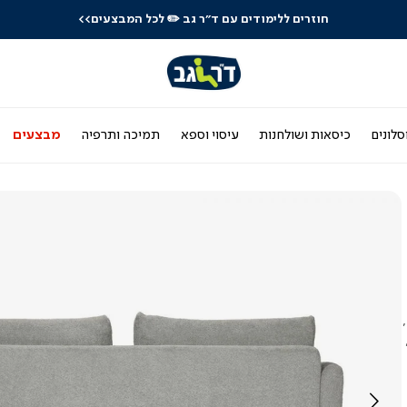
חוזרים ללימודים עם ד"ר גב
✏️ לכל המבצעים>>
סלונים
כיסאות ושולחנות
עיסוי וספא
תמיכה ותרפיה
מבצעים