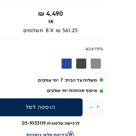
החל
4,490 ₪
מ-
561.25 ₪
8
תשלומים
צבע
אפור
אפור
כחול
כהה
משלוח עד הבית:
7
ימי עסקים
איסוף מהחנות:
ימי עסקים
כמות
הוספה לסל
לרכישה טלפונית 03-9533119
בדיקת מלאי בחנויות