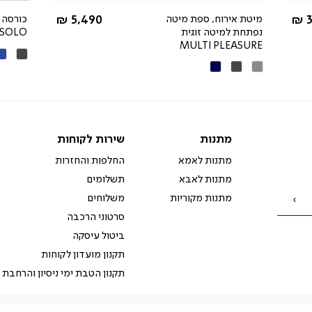
rating
מ-
החל מ-
3
מיטת אירוח, ספת מיטה
5,490 ₪
כורסה 
נפתחת למיטה זוגית
SOLO
MULTI PLEASURE
אפור
כח
אפור
אפור
כחול
כהה
כהה
כהה
מתנות
שירות
מתנות
שירות לקוחות
לקוחות
מתנות לאמא
החלפות והחזרות
מתנות לאבא
תשלומים
מתנות מקוריות
משלוחים
הרשמה
סרטוני הרכבה
ביטול עיסקה
תקנון מועדון לקוחות
תקנון הטבת ימי ניסיון והרחבת 