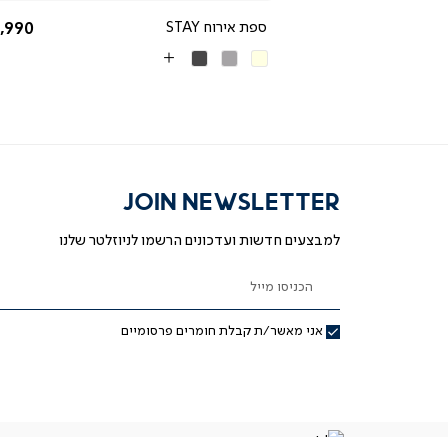
החל מ-
החל 
2,590 ₪
ספת אירוח STAY
,990 ₪
בז'
אפור
אפור
More
בהיר
כהה
Colors
JOIN NEWSLETTER
למבצעים חדשות ועדכונים הרשמו לניוזלטר שלנו
הכניסו מייל
אני מאשר/ת קבלת חומרים פרסומיים