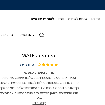
|
|
|
|
|
ידר
סליידר
סליידר
סליידר
סליידר
סליידר
גים
מותגים
מותגים
מותגים
מותגים
מותגים
-
-
-
-
-
סניפים
שירות לקוחות
מגזין
לקוחות עסקיים
הדר
הדר
הדר
הדר
הדר
(164)
(164)
(164)
(164)
(164)
עולם השינה
כורסאות ו
ספת מיטה MATE
3.8
5 חוות דעת
star
rating
נוחות בעיצוב מופלא
הכירו את הספה המהפכנית המשלבת עיצוב, פרקטיות
ונוחות מרבית, מתכווננת בקלות למגוון תצורות ישיבה ושינה,
כך שתהיה נוחה עבורכם ועבור האורחים שלכם. ומעבר לכך,
היא משתלבת באופן הרמוני בכל עיצוב פנים ומשדרגת כל
חלל.
קרא עוד...