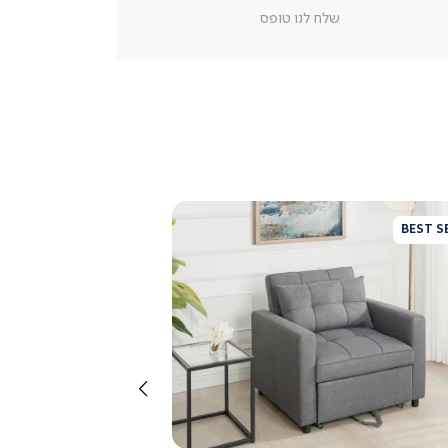
מוצר
שלח לנו טופס
צור
קשר
(54)
BEST S
צפייה
מהירה
שמאלה
3.9
star