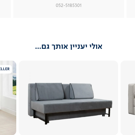
מוצר
מוצר
מוצר
052-5185301
צור
צור
צור
קשר
קשר
קשר
(54)
(54)
(54)
אולי יעניין אותך גם...
ELLER
צפייה
מהירה
5.0
star