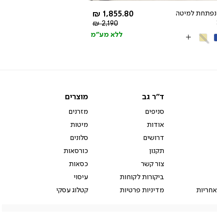
rating
החל מ-
נפתחת למיטה
1,855.80 ₪
מחיר
2,190 ₪
רגיל
ללא מע"מ
ול
קרם
More
Colors
ד"ר
מוצרים
ד"ר גב
מוצרים
גב
סניפים
מזרנים
אודות
מיטות
דרושים
סלונים
תקנון
כורסאות
צור קשר
כסאות
ביקורות לקוחות
עיסוי
אחריות
מדיניות פרטיות
קטלוג עסקי