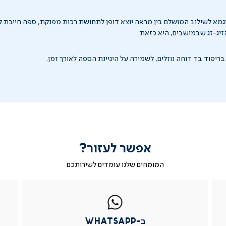
M היא דוגמא לשילוב המושלם בין מראה יוצא דופן לתחושת רכות מפנקת, ספה חייבת ל
הזיג-זג שבמושבים, היא כזאת.
ריפוד בד דוחה נוזלים, לשמירה על היגיינת הספה לאורך זמן.
אפשר לעזור?
המומחים שלנו עומדים לשירותכם
|
ב-
|
|
בטופס
ב-
WhatsApp
ב-
פניה
בטופס
whatsapp
whatsapp
פניה
|
|
|
ב-WhatsApp
עמוד
עמוד
עמוד