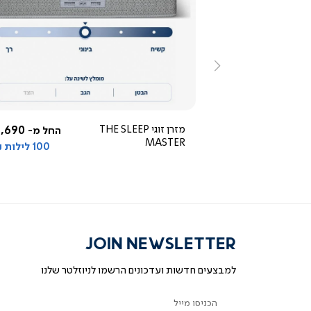
ייה
צפייה
ירה
מהירה
ימינה
5.0
star
rating
5,290 ₪
מזרן זוגי THE SLEEP
,690 ₪
החל מ-
החל מ-
MASTER
100 לילות ניסיון
JOIN NEWSLETTER
למבצעים חדשות ועדכונים הרשמו לניוזלטר שלנו
הכניסו מייל