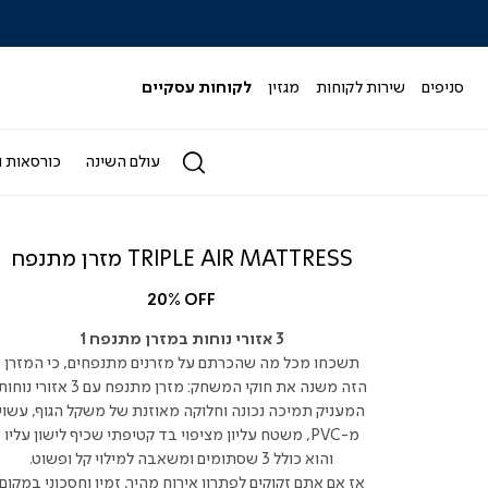
|
|
|
|
|
ידר
סליידר
סליידר
סליידר
סליידר
סליידר
גים
מותגים
מותגים
מותגים
מותגים
מותגים
-
-
-
-
-
סניפים
שירות לקוחות
מגזין
לקוחות עסקיים
הדר
הדר
הדר
הדר
הדר
(164)
(164)
(164)
(164)
(164)
עולם השינה
כורסאות ו
TRIPLE AIR MATTRESS מזרן מתנפח
20% OFF
3 אזורי נוחות במזרן מתנפח 1
תשכחו מכל מה שהכרתם על מזרנים מתנפחים, כי המזרן
הזה משנה את חוקי המשחק: מזרן מתנפח עם 3 אזורי נוח
המעניק תמיכה נכונה וחלוקה מאוזנת של משקל הגוף, עשוי
מ-PVC, משטח עליון מציפוי בד קטיפתי שכיף לישון עליו
והוא כולל 3 שסתומים ומשאבה למילוי קל ופשוט.
אז אם אתם זקוקים לפתרון אירוח מהיר, זמין וחסכוני במקום