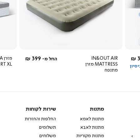
צפייה
מהירה
4.0
star
rating
3
IN&OUT AIR
399 ₪
מזר
החל מ-
MATTRESS מזרן
RT XL
מתנפח
מתנות
שירות
מתנות
שירות לקוחות
לקוחות
מתנות לאמא
החלפות והחזרות
מתנות לאבא
תשלומים
מתנות מקוריות
משלוחים
הרשמה