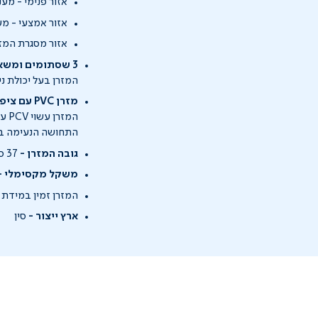
אזור פנימי - מע
אזור אמצעי - מע
אזור מסגרת המזרן
3 שסתומים ומשאבה 1 - קל ופשוט לתפעול
המזרן בעל יכולת ני
מזרן PVC עם ציפוי קטיפתי
המז
התחושה הנעימה בז
גובה המזרן -
37 ס"מ
משקל מקסימלי -
המזרן זמין במידת יח
ארץ ייצור -
סין