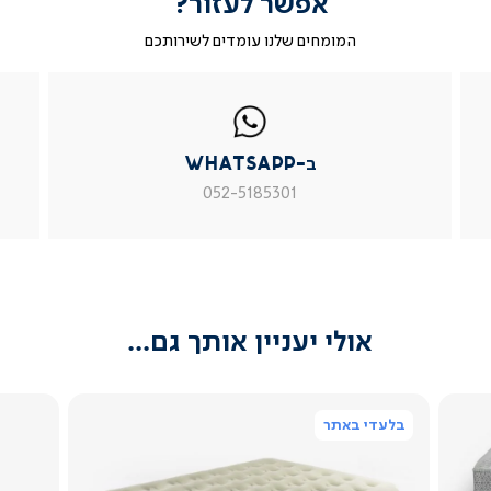
אפשר לעזור?
המומחים שלנו עומדים לשירותכם
|
ב-
|
|
בטופס
ב-
WhatsApp
ב-
פניה
בטופס
whatsapp
whatsapp
פניה
|
|
|
ב-WhatsApp
עמוד
עמוד
עמוד
מוצר
מוצר
מוצר
052-5185301
צור
צור
צור
קשר
קשר
קשר
(54)
(54)
(54)
אולי יעניין אותך גם...
בלעדי באתר