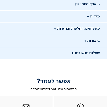
ארץ ייצור -
סין
מידות
משלוחים, החלפות והחזרות
ביקורות
שאלות ותשובות
אפשר לעזור?
שאלו שאלה
המומחים שלנו עומדים לשירותכם
-
|
|
בטופס
|
-
WhatsAp
ב-
פניה
בטופס
בטופס
03/06/26