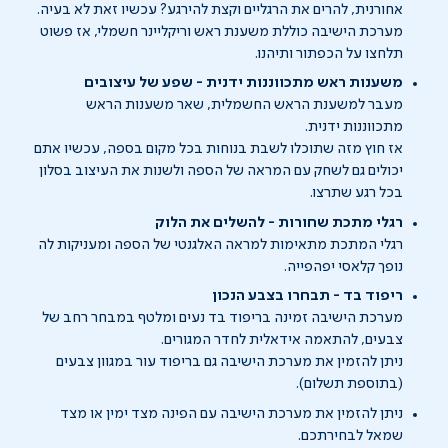
אחורנית, להרים את הרגליים וקצת להירגע? עכשיו זאת לא בעיה.
מערכת הישיבה כוללת משענת ראש וריקליינר חשמלי, אז פשוט
תלחצו על הכפתור ותיהנו.
משענות ראש מתכווננות ידנית - שפע של עיצובים
מעבר למשענת הראש החשמלית, שאר משענות הראש
מתכווננות ידנית.
אז חוץ מזה שתוכלו לשבת בנוחות בכל מקום בספה, עכשיו אתם
יכולים גם לשחק עם המראה של הספה ולשנות את העיצוב בסלון
בכל רגע שתרצו.
רגלי מתכת שחורות - להשלים את הלוק
רגלי המתכת מתאימות למראה האלגנטי של הספה ומעניקות לה
נופך קלאסי יפהפייה.
ריפוד בד - תבחרו בצבע הנכון
מערכת הישיבה זמינה בריפוד בד נעים ומלטף במבחר רחב של
צבעים, להתאמה אידאלית לחדר המגורים.
ניתן להזמין את מערכת הישיבה גם בריפוד עור במגוון צבעים
(בתוספת תשלום).
ניתן להזמין את מערכת הישיבה עם הפינה מצד ימין או מצד
שמאל לבחירתכם.