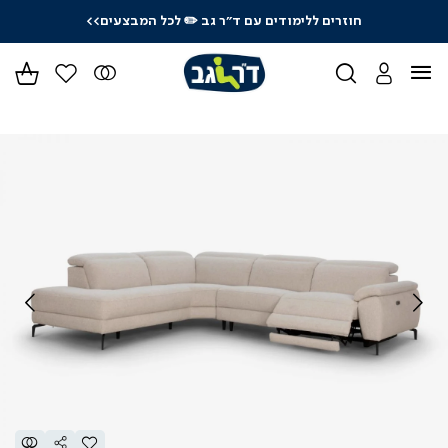
חוזרים ללימודים עם ד"ר גב
✏️ לכל המבצעים>>
ידר
גים
ר