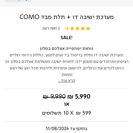
מערכת ישיבה דו + תלת מבד COMO
4.3
3 חוות דעת
star
rating
SALE!
נוחות יפהפייה אצלכם בסלון
מערכת ישיבה דו ותלת בריפוד בד נעים למגע, כוללת הדומי רגליים
רציפים ומרופדים עם מנגנון ידני, לחווית ישיבה מושלמת אצלכם בסלון. זה
הזמן להרים את הרגליים, להישען אחורנית וליהנות מכל רגע של רוגע
ונוחות.
קרא עוד...
החל
מחיר
9,990 ₪
5,990 ₪
מ-
רגיל
599 ₪
10
תשלומים
בתוקף עד
31/08/2026