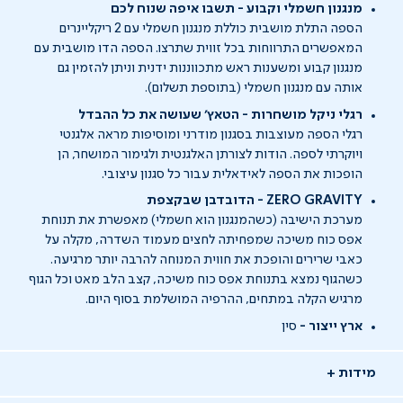
מנגנון חשמלי וקבוע - תשבו איפה שנוח לכם
הספה התלת מושבית כוללת מנגנון חשמלי עם 2 ריקליינרים
המאפשרים התרווחות בכל זווית שתרצו. הספה הדו מושבית עם
מנגנון קבוע ומשענות ראש מתכווננות ידנית וניתן להזמין גם
אותה עם מנגנון חשמלי (בתוספת תשלום).
רגלי ניקל מושחרות - הטאץ' שעושה את כל ההבדל
רגלי הספה מעוצבות בסגנון מודרני ומוסיפות מראה אלגנטי
ויוקרתי לספה. הודות לצורתן האלגנטית ולגימור המושחר, הן
הופכות את הספה לאידאלית עבור כל סגנון עיצובי.
ZERO GRAVITY - הדובדבן שבקצפת
מערכת הישיבה (כשהמנגנון הוא חשמלי) מאפשרת את תנוחת
אפס כוח משיכה שמפחיתה לחצים מעמוד השדרה, מקלה על
כאבי שרירים והופכת את חווית המנוחה להרבה יותר מרגיעה.
כשהגוף נמצא בתנוחת אפס כוח משיכה, קצב הלב מאט וכל הגוף
מרגיש הקלה במתחים, ההרפיה המושלמת בסוף היום.
ארץ ייצור -
סין
מידות